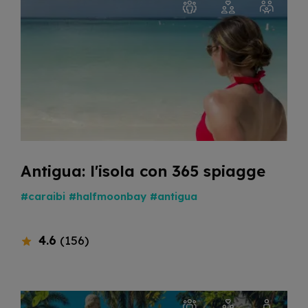
Antigua: l'isola con 365 spiagge
#caraibi
#halfmoonbay
#antigua
4.6
(156)