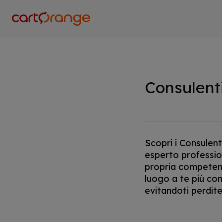
Salta
al
contenuto
principale
Consulent
Scopri i Consulent
esperto professio
propria competenza
luogo a te più co
evitandoti perdite