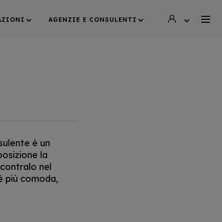
AZIONI
AGENZIE E CONSULENTI
sulente è un
osizione la
ncontralo nel
 è più comoda,