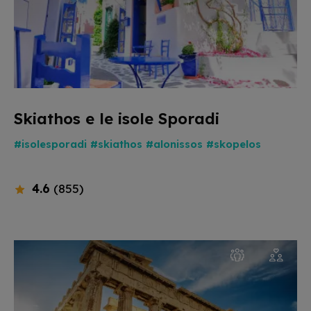
Skiathos e le isole Sporadi
#isolesporadi
#skiathos
#alonissos
#skopelos
4.6
(855)