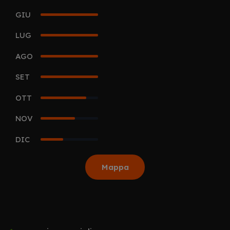
GIU
5
LUG
5
AGO
5
SET
5
OTT
4
NOV
3
DIC
2
Mappa