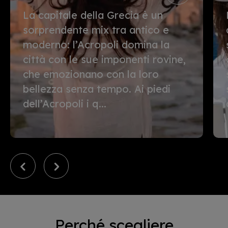
La capitale della Grecia è un
sorprendente mix tra antico e
moderno: l’Acropoli domina la
città con le sue imponenti rovine,
che emozionano con la loro
bellezza senza tempo. Ai piedi
dell’Acropoli i q...
Perché scegliere