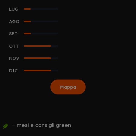
LUG
1
AGO
1
SET
1
OTT
4
NOV
4
DIC
4
Mappa
= mesi e consigli green