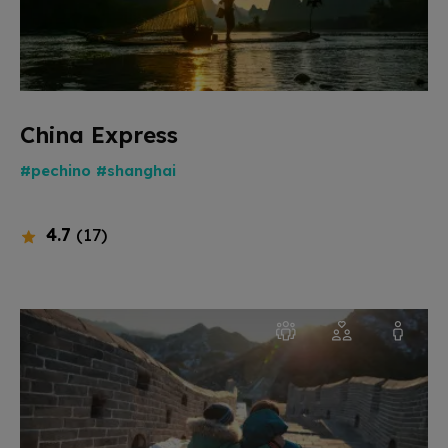
China Express
#pechino
#shanghai
4.7
(17)