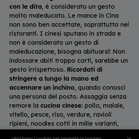
con le dita
, è considerato un gesto
molto maleducato. Le mance in Cina
non sono ben accettate, soprattutto nei
ristoranti. I cinesi sputano in strada e
non è considerato un gesto di
maleducazione, bisogna abituarsi! Non
indossare abiti troppo corti, sarebbe un
gesto irrispettoso.
Ricordati di
stringere a lungo la mano ed
accennare un inchino
, quando conosci
una persona del posto. Assaggia senza
remore la
cucina cinese
: pollo, maiale,
vitello, pesce, riso, verdure, ravioli
ripieni, noodles cotti in mille varianti,
croccanti involtini cucinati con cura.
Utilizziamo i cookies per garantire la corretta