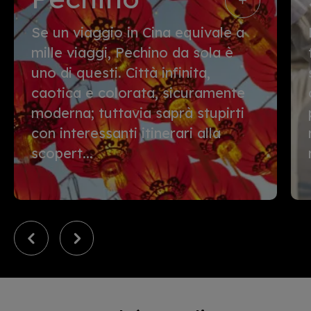
Se un viaggio in Cina equivale a
mille viaggi, Pechino da sola è
uno di questi. Città infinita,
caotica e colorata, sicuramente
moderna; tuttavia saprà stupirti
con interessanti itinerari alla
scopert...