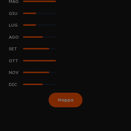
MAG
5
GIU
2
LUG
2
AGO
3
SET
4
OTT
5
NOV
4
DIC
3
Mappa