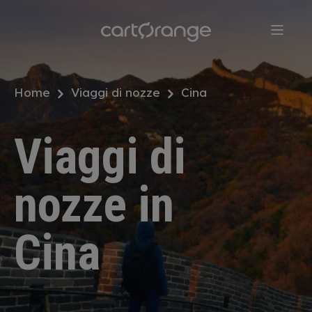
Salta
al
contenuto
principale
Home
Viaggi di nozze
Cina
Viaggi di
nozze in
Cina