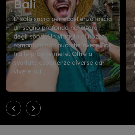
Bali
L'isola sacra per eccellenza lascia
un segno profondo nel cuore
degli sposi. Un viaggio di nozze
romantico non può che avere Bali
tra le proprie mete. Oltre a
svariate esperienze diverse da
vivere sul...