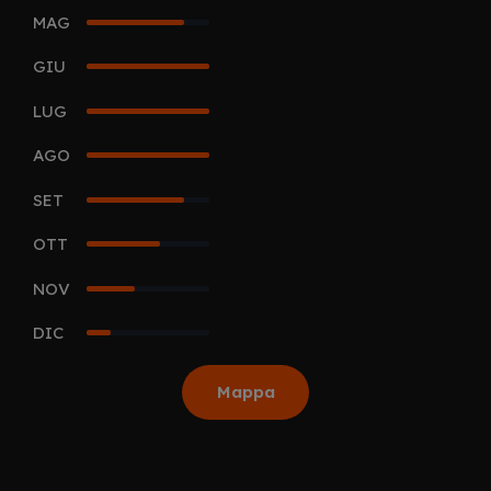
MAG
4
GIU
5
LUG
5
AGO
5
SET
4
OTT
3
NOV
2
DIC
1
Mappa