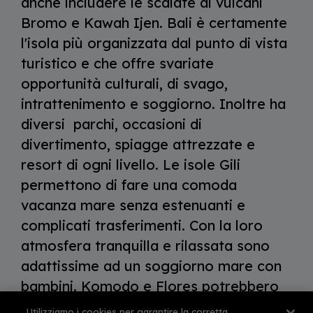
anche includere le scalate ai vulcani
Bromo e Kawah Ijen. Bali è certamente
l'isola più organizzata dal punto di vista
turistico e che offre svariate
opportunità culturali, di svago,
intrattenimento e soggiorno. Inoltre ha
diversi parchi, occasioni di
divertimento, spiagge attrezzate e
resort di ogni livello. Le isole Gili
permettono di fare una comoda
vacanza mare senza estenuanti e
complicati trasferimenti. Con la loro
atmosfera tranquilla e rilassata sono
adattissime ad un soggiorno mare con
bambini. Komodo e Flores potrebbero
essere una splendida idea per coloro
Utilizziamo i cookies per garantire la corretta