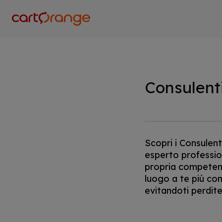
Salta
al
contenuto
principale
Consulent
Scopri i Consulent
esperto professio
propria competenza
luogo a te più co
evitandoti perdite