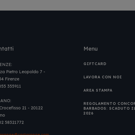
tatti
Menu
GIFTCARD
ENZE:
za Pietro Leopoldo 7 -
LAVORA CON NOI
34 Firenze
 055 355911
AREA STAMPA
LANO:
REGOLAMENTO CONCO
Crocefisso 21 - 20122
BARBADOS: SCADUTO I
2026
ano
 02 58321772
torange@cartorange.com