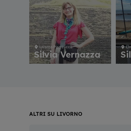
Livorno Pisa Lucca
Li
Silvia Vernazza
Si
ALTRI SU LIVORNO