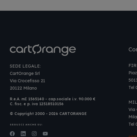
Con
FIR
SEDE LEGALE:
Piaz
CartOrange Srl
501
Via Crocefisso 21
Tel
20122 Milano
R.e.A. mI 1565140 - cap.sociale i.v. 90.000 €
MI
C. fisc. e p. iva 12518510156
Via 
© Copyright 2000 - 2026 CARTORANGE
Mil
Tel
SEGUICI ANCHE SU:
Facebook
LinkedIn
Instagram
Youtube
car