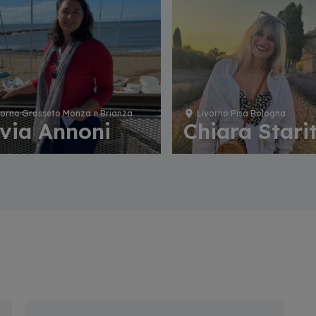
vorno Grosseto Monza e Brianza
Livorno Pisa Bologna
lvia Annoni
Chiara Stari