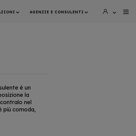
AZIONI
AGENZIE E CONSULENTI
sulente è un
osizione la
ncontralo nel
 è più comoda,