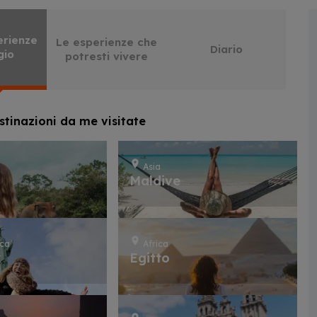
erienze
Le esperienze che
Diario
gio
potresti vivere
stinazioni da me visitate
Asia
a
Maldive
ica
Africa
k
Egitto