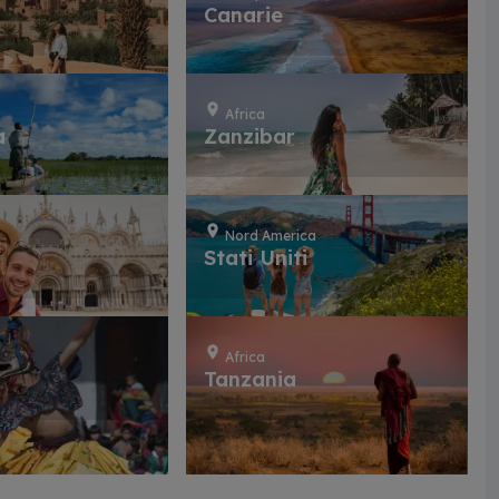
Canarie
Africa
a
Zanzibar
Nord America
Stati Uniti
Africa
Tanzania