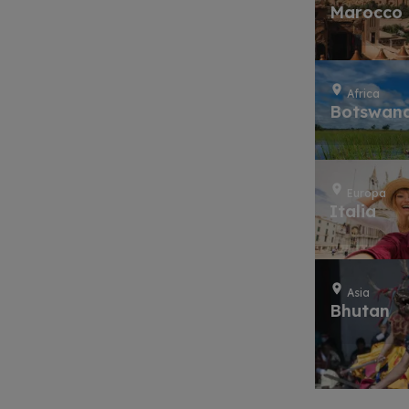
Marocco
Africa
Botswan
Europa
Italia
Asia
Bhutan