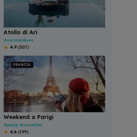
Atollo di Ari
#visitmaldives
4.9
(507)
FRANCIA
Weekend a Parigi
#parigi
#versailles
4.6
(199)