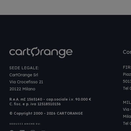
Con
FIR
SEDE LEGALE:
Piaz
CartOrange Srl
501
Via Crocefisso 21
Tel
20122 Milano
R.e.A. mI 1565140 - cap.sociale i.v. 90.000 €
MI
C. fisc. e p. iva 12518510156
Via 
© Copyright 2000 - 2026 CARTORANGE
Mil
Tel
SEGUICI ANCHE SU: