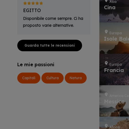
Asia
Cina
EGITTO
Disponibile come sempre. Ci ha
proposto varie alternative.
Europa
Isole Bal
Guarda tutte le recensioni
Le mie passioni
Europa
Francia
Capitali
Cultura
Natura
America Ce
Messico
Africa