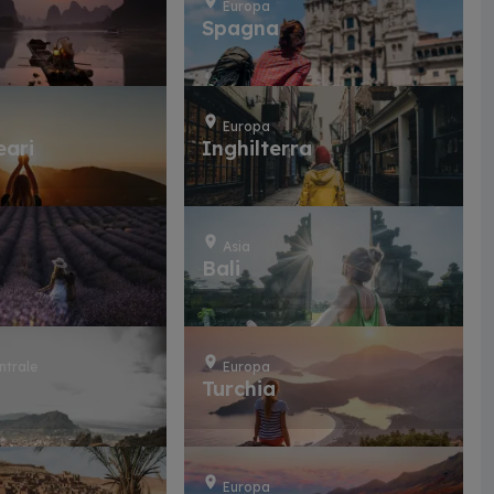
Europa
Spagna
Europa
eari
Inghilterra
Asia
Bali
ntrale
Europa
Turchia
Europa