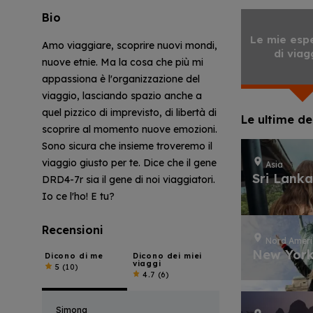
Bio
Le mie esp
Amo viaggiare, scoprire nuovi mondi,
di viag
nuove etnie. Ma la cosa che più mi
appassiona è l'organizzazione del
viaggio, lasciando spazio anche a
quel pizzico di imprevisto, di libertà di
Le ultime de
scoprire al momento nuove emozioni.
Sono sicura che insieme troveremo il
viaggio giusto per te. Dice che il gene
Asia
Sri Lank
DRD4-7r sia il gene di noi viaggiatori.
Io ce l'ho! E tu?
Recensioni
Nord Amer
New Yor
Dicono di me
Dicono dei miei
viaggi
5
(10)
4.7
(6)
Simona