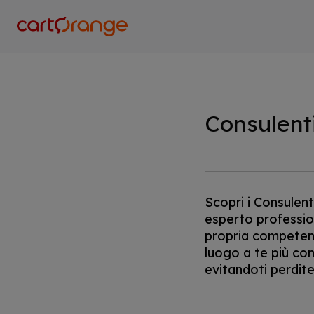
Salta
al
contenuto
principale
Consulent
Scopri i Consulent
esperto professio
propria competenza
luogo a te più co
evitandoti perdite