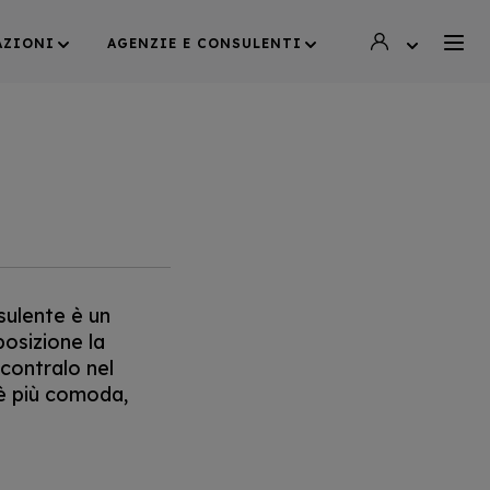
AZIONI
AGENZIE E CONSULENTI
sulente è un
osizione la
ncontralo nel
 è più comoda,