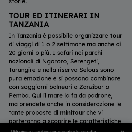
storie.
TOUR ED ITINERARI IN
TANZANIA
In Tanzania è possibile organizzare
tour
di viaggi di 1 o 2 settimane ma anche di
20 giorni o più. I safari nei parchi
nazionali di Ngororo, Serengeti,
Tarangire e nella riserva Selous sono
pura emozione e si possono combinare
con soggiorni balneari a Zanzibar o
Pemba. Qui il mare la fa da padrone,
ma prendete anche in considerazione le
tante proposte di
minitour
che vi
porteranno a scoprire le caratteristiche
città dell’isola, la baia dei delfini e gli
Utilizziamo i cookies per garantire la corretta