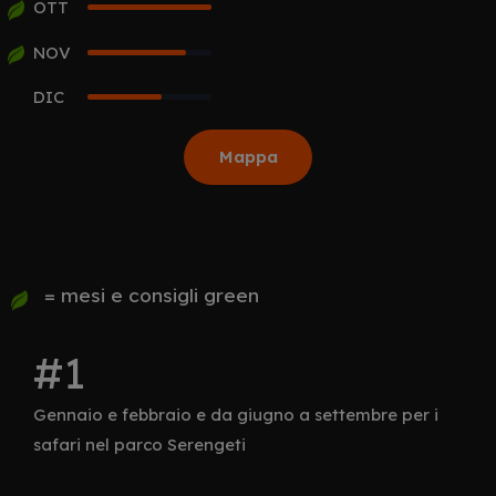
OTT
5
NOV
4
DIC
3
Mappa
= mesi e consigli green
Gennaio e febbraio e da giugno a settembre per i
safari nel parco Serengeti