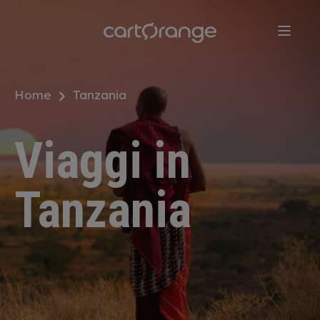
Salta
al
contenuto
principale
Home
Tanzania
Viaggi in
Tanzania