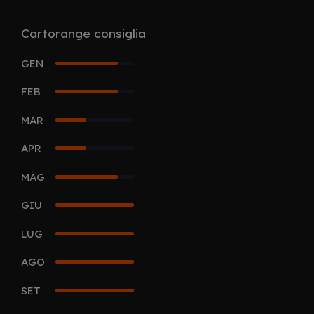
Cartorange consiglia
GEN
4
FEB
4
MAR
2
APR
2
MAG
4
GIU
5
LUG
5
AGO
5
SET
5