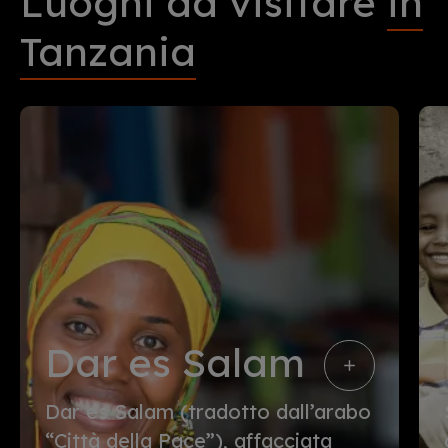
Luoghi da visitare
in
Tanzania
Dar es Salam
Dar es Salam (tradotto dall’arabo
“Città della Pace”), affacciata