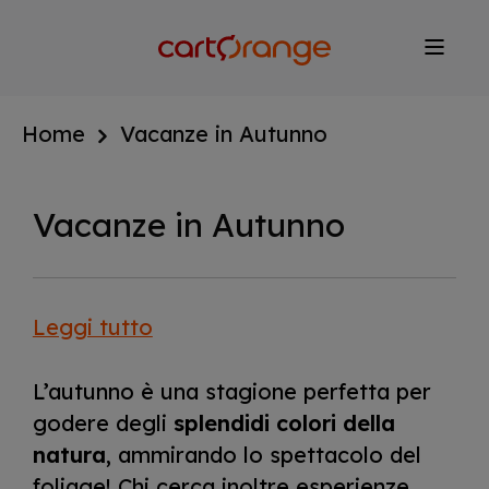
Salta
al
contenuto
principale
Home
Vacanze in Autunno
Vacanze in Autunno
Leggi tutto
L’autunno è una stagione perfetta per
godere degli
splendidi colori della
natura
, ammirando lo spettacolo del
foliage! Chi cerca inoltre esperienze