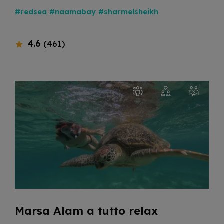
#redsea
#naamabay
#sharmelsheikh
4.6
(461)
Marsa Alam a tutto relax