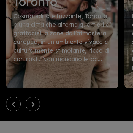
Toronto
Cosmopolita e frizzante, Toronto
è una città che alterna quartieri di
grattacieli a zone dall’atmosfera
europea, in un ambiente vivace e
culturalmente stimolante, ricco di
contrasti. Non mancano le oc...