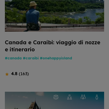
Canada e Caraibi: viaggio di nozze
e itinerario
#canada
#caraibi
#onehappyisland
4.8
(163)