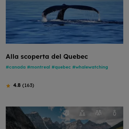
Alla scoperta del Quebec
#canada
#montreal
#quebec
#whalewatching
4.8
(163)