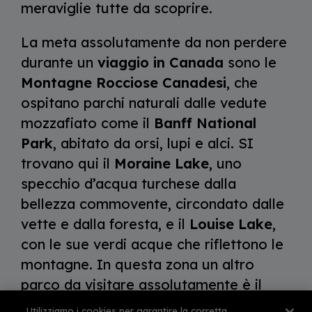
meraviglie tutte da scoprire.
La meta assolutamente da non perdere
durante un
viaggio in Canada
sono le
Montagne Rocciose Canadesi
, che
ospitano parchi naturali dalle vedute
mozzafiato come il
Banff National
Park
, abitato da orsi, lupi e alci. SI
trovano qui il
Moraine Lake
, uno
specchio d’acqua turchese dalla
bellezza commovente, circondato dalle
vette e dalla foresta, e il
Louise Lake
,
con le sue verdi acque che riflettono le
montagne. In questa zona un altro
parco da visitare assolutamente è il
Jasper National Park
, dove dedicarsi
Utilizziamo i cookies per garantire la corretta