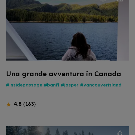
Una grande avventura in Canada
#insidepassage
#banff
#jasper
#vancouverisland
4.8
(163)