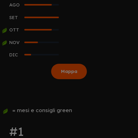
AGO
4
SET
5
OTT
4
NOV
2
DIC
1
Mappa
= mesi e consigli green