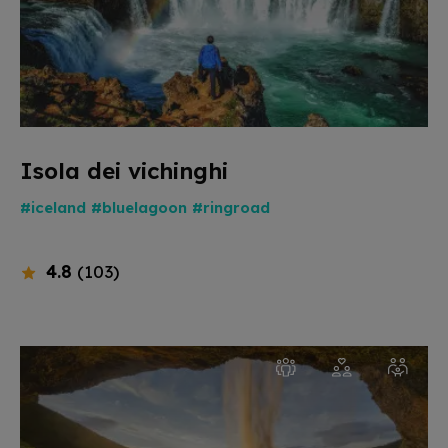
Isola dei vichinghi
#iceland
#bluelagoon
#ringroad
4.8
(103)