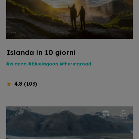
Islanda in 10 giorni
#islanda
#bluelagoon
#theringroad
4.8
(103)