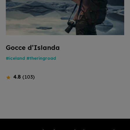
Gocce d’Islanda
#iceland
#theringroad
4.8
(103)