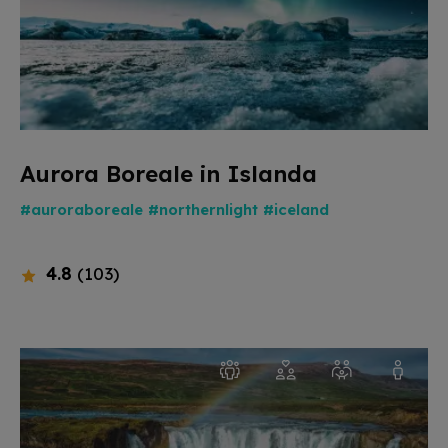
Aurora Boreale in Islanda
#auroraboreale
#northernlight
#iceland
4.8
(103)