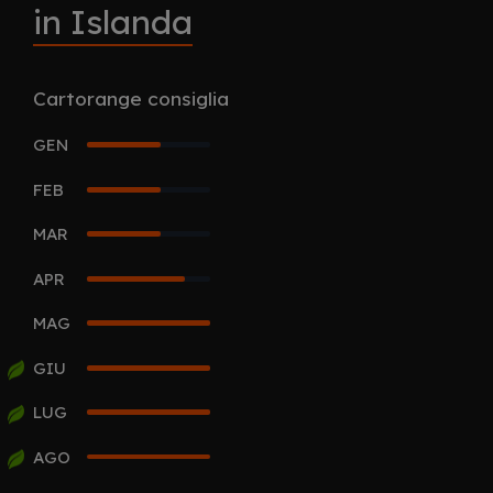
in Islanda
Cartorange consiglia
GEN
3
FEB
3
MAR
3
APR
4
MAG
5
GIU
5
LUG
5
AGO
5