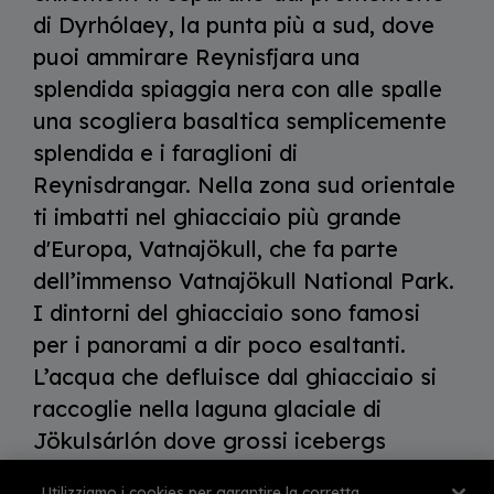
di Dyrhólaey, la punta più a sud, dove
puoi ammirare Reynisfjara una
splendida spiaggia nera con alle spalle
una scogliera basaltica semplicemente
splendida e i faraglioni di
Reynisdrangar. Nella zona sud orientale
ti imbatti nel ghiacciaio più grande
d'Europa, Vatnajökull, che fa parte
dell’immenso Vatnajökull National Park.
I dintorni del ghiacciaio sono famosi
per i panorami a dir poco esaltanti.
L’acqua che defluisce dal ghiacciaio si
raccoglie nella laguna glaciale di
Jökulsárlón dove grossi icebergs
staccatisi dal Vatnajökull galleggiano
Utilizziamo i cookies per garantire la corretta