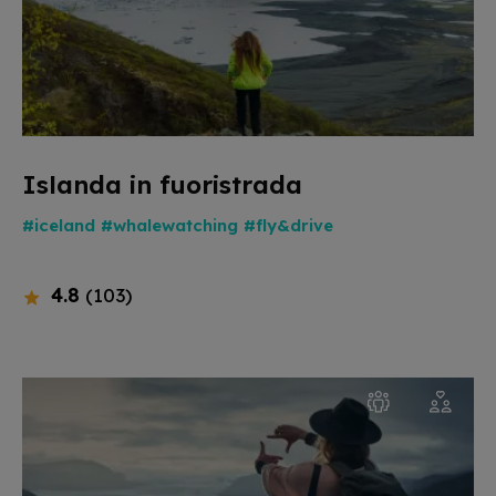
Islanda in fuoristrada
#iceland
#whalewatching
#fly&drive
4.8
(103)