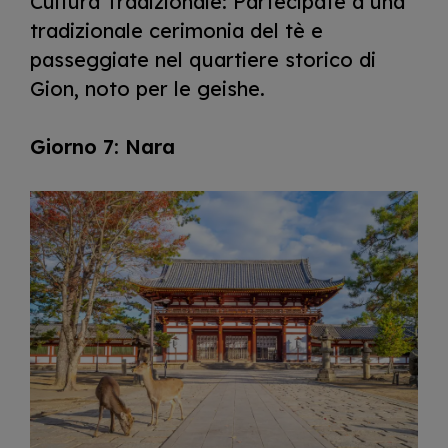
Cultura Tradizionale: Partecipate a una
tradizionale cerimonia del tè e
passeggiate nel quartiere storico di
Gion, noto per le geishe.
Giorno 7: Nara
I
m
a
g
e