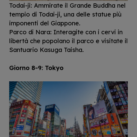
Todai-ji: Ammirate il Grande Buddha nel
tempio di Todai-ji, una delle statue più
imponenti del Giappone.
Parco di Nara: Interagite con i cervi in
libertà che popolano il parco e visitate il
Santuario Kasuga Taisha.
Giorno 8-9: Tokyo
I
m
a
g
e