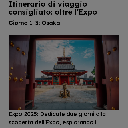
Itinerario di viaggio
consigliato: oltre l'Expo
Giorno 1-3: Osaka
I
m
a
g
e
Expo 2025: Dedicate due giorni alla
scoperta dell'Expo, esplorando i