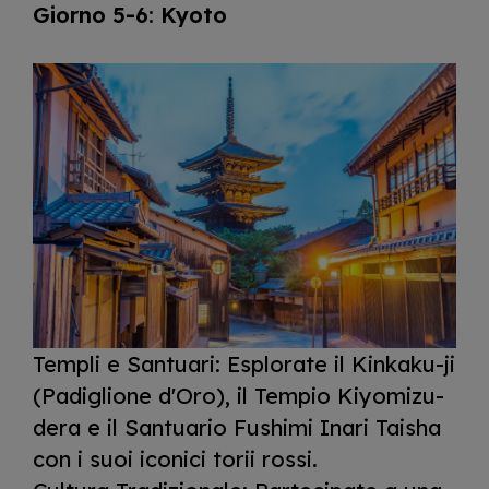
Giorno 5-6: Kyoto
I
m
a
g
e
Templi e Santuari: Esplorate il Kinkaku-ji
(Padiglione d'Oro), il Tempio Kiyomizu-
dera e il Santuario Fushimi Inari Taisha
con i suoi iconici torii rossi.