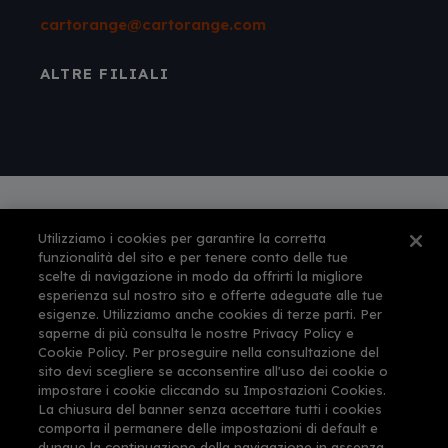
cartorange@cartorange.com
ALTRE FILIALI
Utilizziamo i cookies per garantire la corretta
Autorizzazione amministrativa n° 561 per
funzionalità del sito e per tenere conto delle tue
l'esercizio dell'attività di agenzia di viaggi e
scelte di navigazione in modo da offrirti la migliore
turismo rilasciata dalla Provincia di Firenze il 12-
esperienza sul nostro sito e offerte adeguate alle tue
feb-1999
esigenze. Utilizziamo anche cookies di terze parti. Per
This site is protected by reCAPTCHA and the
saperne di più consulta le nostre Privacy Policy e
Google
Privacy Policy
and
Terms of Service
Cookie Policy. Per proseguire nella consultazione del
apply.
sito devi scegliere se acconsentire all'uso dei cookie o
impostare i cookie cliccando su Impostazioni Cookies.
La chiusura del banner senza accettare tutti i cookies
comporta il permanere delle impostazioni di default e
dunque la continuazione della navigazione in assenza