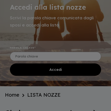
Accedi alla lista nozze
Scrivi la parola chiave comunicata dagli
sposi e accedi alla lista
PAROLA CHIAVE
Home
LISTA NOZZE