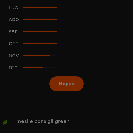
LUG
5
AGO
5
SET
5
OTT
5
NOV
4
DIC
3
Mappa
= mesi e consigli green