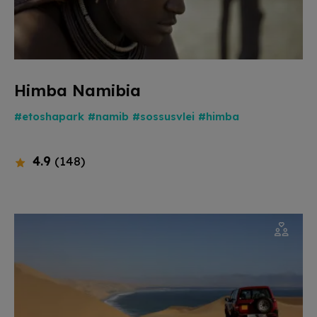
Himba Namibia
#etoshapark
#namib
#sossusvlei
#himba
4.9
(148)