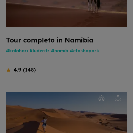
Tour completo in Namibia
#kalahari
#luderitz
#namib
#etoshapark
4.9
(148)