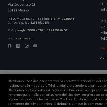
501
Via Crocefisso 21
Tel
20122 Milano
R.e.A. mI 1565140 - cap.sociale i.v. 90.000 €
MI
C. fisc. e p. iva 12518510156
Via 
© Copyright 2000 - 2026 CARTORANGE
Mil
Tel
SEGUICI ANCHE SU:
Facebook
LinkedIn
Instagram
Youtube
car
ALT
Autorizzazione amministrativa n° 561 per l'esercizio dell'attività di ag
Utilizziamo i cookies per garantire la corretta funzionalità del sit
rilasciata dalla Provincia di Firenze il 12-feb-1999
navigazione in modo da offrirti la migliore esperienza sul nostro
This site is protected by reCAPTCHA and the Google
Privacy Policy
an
Utilizziamo anche cookies di terze parti. Per saperne di più consu
Per proseguire nella consultazione del sito devi scegliere se acc
cookie cliccando su Impostazioni Cookies. La chiusura del banner
CARTORANGE e CONSU
permanere delle impostazioni di default e dunque la continuazion