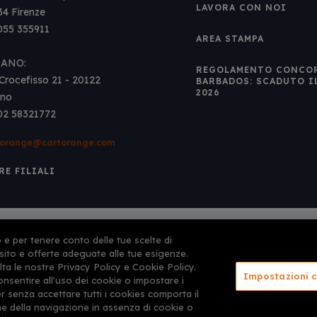
LAVORA CON NOI
34 Firenze
 055 355911
AREA STAMPA
LANO:
REGOLAMENTO CONCO
Crocefisso 21 - 20122
BARBADOS: SCADUTO I
2026
ano
 02 58321772
torange@cartorange.com
RE FILIALI
enzia di viaggi e turismo
o e per tenere conto delle tue scelte di
 sito e offerte adeguate alle tue esigenze.
d
Terms of Service
apply.
lta le nostre Privacy Policy e Cookie Policy.
Impostazioni 
onsentire all'uso dei cookie o impostare i
 senza accettare tutti i cookies comporta il
LENTI PER VIAGGIARE® sono marchi depositati e/o registrati d
e della navigazione in assenza di cookie o