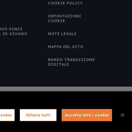
COOKIE POLICY
IMPOSTAZIONI
COOKIE
RSO VINCI
L 30 GIUGNO
NOTE LEGALI
MAPPA DEL SITO
BANDO TRANSIZIONE
DIGITALE
cookie
Rifiuta tutti
Accetta tutti i cookie
a CartOrange s.r.l.