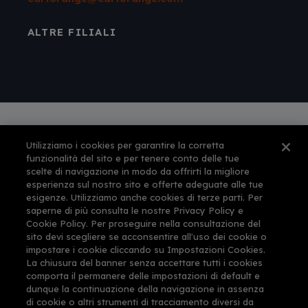
ALTRE FILIALI
Utilizziamo i cookies per garantire la corretta
Autorizzazione amministrativa n° 561 per
funzionalità del sito e per tenere conto delle tue
l'esercizio dell'attività di agenzia di viaggi e
scelte di navigazione in modo da offrirti la migliore
turismo rilasciata dalla Provincia di Firenze il 12-
esperienza sul nostro sito e offerte adeguate alle tue
feb-1999
esigenze. Utilizziamo anche cookies di terze parti. Per
This site is protected by reCAPTCHA and the
saperne di più consulta le nostre Privacy Policy e
Google
Privacy Policy
and
Terms of Service
Cookie Policy. Per proseguire nella consultazione del
apply.
sito devi scegliere se acconsentire all'uso dei cookie o
impostare i cookie cliccando su Impostazioni Cookies.
La chiusura del banner senza accettare tutti i cookies
comporta il permanere delle impostazioni di default e
dunque la continuazione della navigazione in assenza
di cookie o altri strumenti di tracciamento diversi da