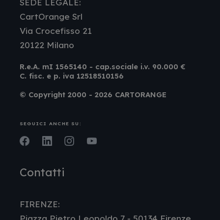
SEDE LEGALE:
CartOrange Srl
Via Crocefisso 21
20122 Milano
R.e.A. mI 1565140 - cap.sociale i.v. 90.000 €
C. fisc. e p. iva 12518510156
© Copyright 2000 - 2026 CARTORANGE
SEGUICI ANCHE SU:
Facebook
LinkedIn
Instagram
Youtube
Contatti
FIRENZE:
Piazza Pietro Leopoldo 7 - 50134 Firenze