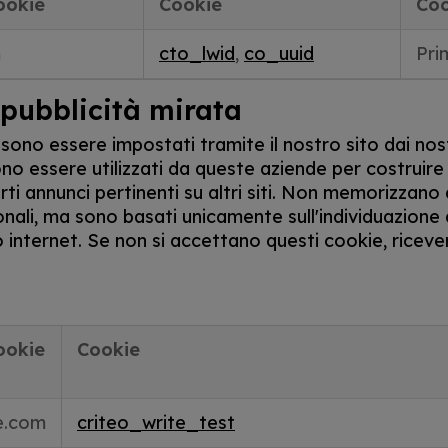
ookie
Cookie
Coo
m
cto_lwid
,
co_uuid
Pri
 pubblicità mirata
ono essere impostati tramite il nostro sito dai nos
ono essere utilizzati da queste aziende per costruire 
rti annunci pertinenti su altri siti. Non memorizzan
nali, ma sono basati unicamente sull'individuazione
o internet. Se non si accettano questi cookie, riceve
ookie
Cookie
e.com
criteo_write_test