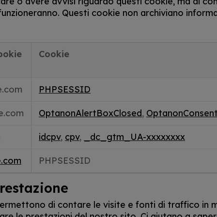
are o avere avvisi riguardo questi cookie, ma di c
 funzioneranno. Questi cookie non archiviano informa
ookie
Cookie
e.com
PHPSESSID
e.com
OptanonAlertBoxClosed
,
OptanonConsen
m
idcpv
,
cpv
,
_dc_gtm_UA-xxxxxxxx
e.com
PHPSESSID
restazione
ermettono di contare le visite e fonti di traffico i
are le prestazioni del nostro sito. Ci aiutano a saper