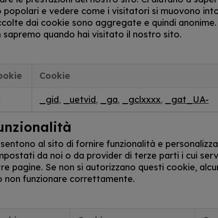
popolari e vedere come i visitatori si muovono intor
accolte dai cookie sono aggregate e quindi anonime.
 sapremo quando hai visitato il nostro sito.
ookie
Cookie
m
_gid
,
_uetvid
,
_ga
,
_gclxxxx
,
_gat_UA-
unzionalità
entono al sito di fornire funzionalità e personalizz
ostati da noi o da provider di terze parti i cui serv
re pagine. Se non si autorizzano questi cookie, alcun
o non funzionare correttamente.