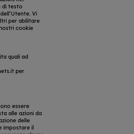
e di testo
dell’Utente. Vi
tri per abilitare
 nostri cookie
ita quali ad
nets.it per
ssono essere
sta alle azioni da
azione delle
e impostare il