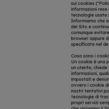
sui cookies ("Poli
informazioni rese n
tecnologie usate su
Informiamo che al
del Sito e continu
comunque evitare 
browser oppure dis
specificato nel de
Cosa sono i cookie
Un cookie è una pi
un utente, chiede 
informazioni, qual
impostati e denomi
ovvero i cookie di
nostri tentativi pu
tecnologie di trac
propri servizi semp
che visionano il S