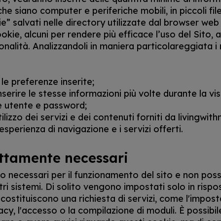
 che siano computer e periferiche mobili, in piccoli fil
” salvati nelle directory utilizzate dal browser web 
ookie, alcuni per rendere più efficace l’uso del Sito, al
nalità. Analizzandoli in maniera particolareggiata i
le preferenze inserite;
inserire le stesse informazioni più volte durante la vis
 utente e password;
utilizzo dei servizi e dei contenuti forniti da livingwith
esperienza di navigazione e i servizi offerti.
ettamente necessari
o necessari per il funzionamento del sito e non po
ostri sistemi. Di solito vengono impostati solo in rispo
costituiscono una richiesta di servizi, come l'impost
acy, l'accesso o la compilazione di moduli. È possibil