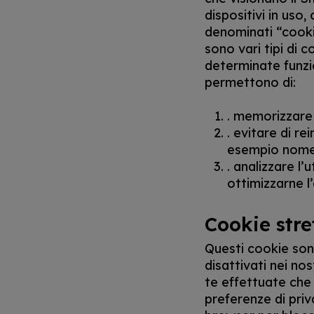
dispositivi in uso,
denominati “cookie
sono vari tipi di c
determinate funzio
permettono di:
. memorizzare 
. evitare di re
esempio nome
. analizzare l’
ottimizzarne l’
Cookie str
Questi cookie son
disattivati ​​nei n
te effettuate che 
preferenze di priv