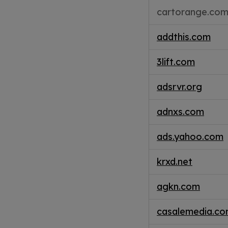
cartorange.co
addthis.com
3lift.com
adsrvr.org
adnxs.com
ads.yahoo.com
krxd.net
agkn.com
casalemedia.c