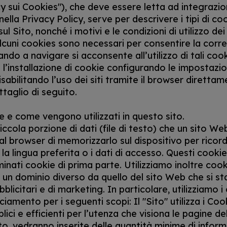
cy sui Cookies"), che deve essere letta ad integrazio
ella Privacy Policy, serve per descrivere i tipi di co
l Sito, nonché i motivi e le condizioni di utilizzo dei
cuni cookies sono necessari per consentire la corr
ando a navigare si acconsente all’utilizzo di tali coo
l’installazione di cookie configurando le impostazio
abilitando l’uso dei siti tramite il browser diretta
ttaglio di seguito.
 e come vengono utilizzati in questo sito.
ccola porzione di dati (file di testo) che un sito Web
al browser di memorizzarlo sul dispositivo per ricord
i la lingua preferita o i dati di accesso. Questi cooki
nati cookie di prima parte. Utilizziamo inoltre cooki
 un dominio diverso da quello del sito Web che si sta
bblicitari e di marketing. In particolare, utilizziamo i
ciamento per i seguenti scopi: Il "Sito" utilizza i Coo
lici e efficienti per l’utenza che visiona le pagine del 
ito, vedranno inserite delle quantità minime di inform