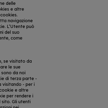
ne delle
okies e altre
 cookies.
etta navigazione
kie. L’Utente può
ni del suo
mente, come
, se visitato da
are le sue
e sono da noi
e di terza parte -
 visitando - per i
 cookie e altre
kie per rendere i
sito. Gli utenti
azioni nei