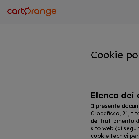
Salta
al
contenuto
principale
Cookie po
Elenco dei 
Il presente docum
Crocefisso, 21, ti
del trattamento de
sito web (di segui
cookie tecnici per