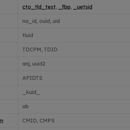
m
cto_tld_test
,
_fbp
,
_uetsid
na_id, ouid, uid
tluid
TDCPM, TDID
anj, uuid2
APIDTS
_kuid_
ab
om
CMID, CMPS