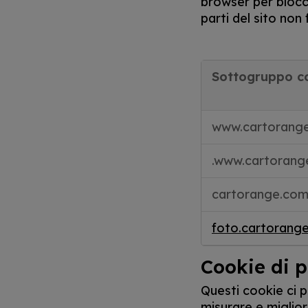
browser per blocc
parti del sito non
Sottogruppo c
www.cartorang
.www.cartorang
cartorange.co
foto.cartorang
Cookie di p
Questi cookie ci p
misurare e miglior