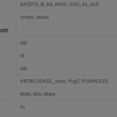
APIDTS, B, A3, APID, GUC, A1, A1S
criteo, obuid
com
uid
id
uid
KRTBCOOKIE_xxxx, PugT, PUBMDCID
bkdc, bku, bkpa
tu