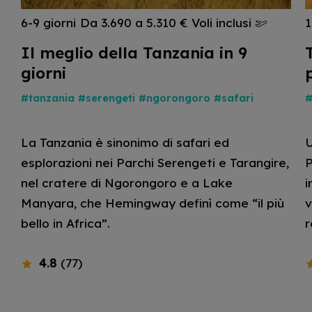
6-9 giorni
Da 3.690 a 5.310 €
Voli inclusi
1
Il meglio della Tanzania in 9
giorni
#tanzania
#serengeti
#ngorongoro
#safari
#
La Tanzania è sinonimo di safari ed
U
esplorazioni nei Parchi Serengeti e Tarangire,
P
nel cratere di Ngorongoro e a Lake
i
Manyara, che Hemingway definì come “il più
v
bello in Africa”.
r
4.8
(77)