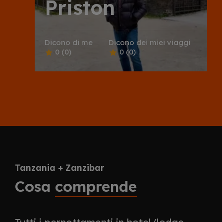
Priston
Dicono di me
Dicono dei miei viaggi
0
(0)
0
(0)
Tanzania + Zanzibar
Cosa
comprende