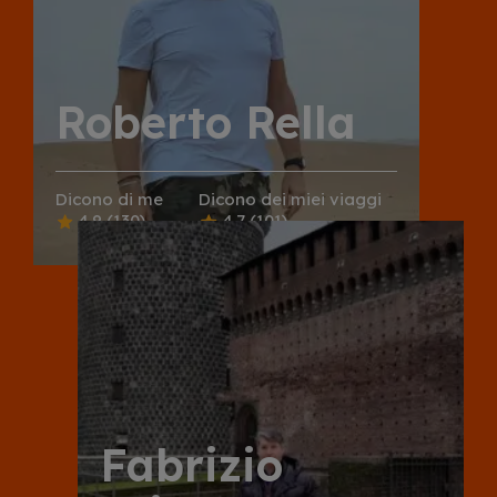
Roberto Rella
Dicono di me
Dicono dei miei viaggi
4.9
(130)
4.7
(101)
Fabrizio