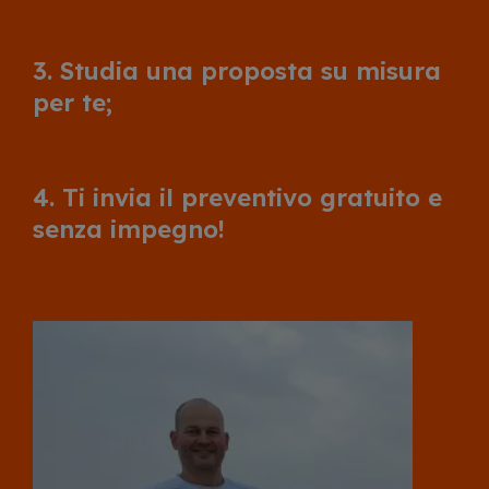
3. Studia una proposta su misura
per te;
4. Ti invia il preventivo gratuito e
senza impegno!