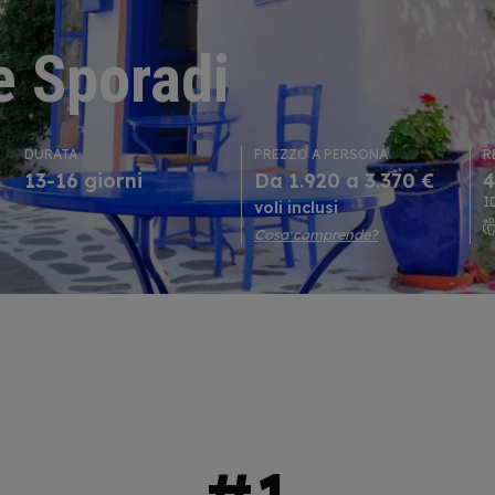
le Sporadi
DURATA
PREZZO A PERSONA
R
13-16 giorni
Da 1.920 a 3.370 €
4
I
voli inclusi
Cosa comprende?
i