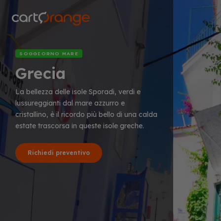
Salta
al
contenuto
principale
SOGGIORNO MARE
Grecia
La bellezza delle isole Sporadi, verdi e
lussureggianti dal mare azzurro e
cristallino, è il ricordo più bello di una calda
estate trascorsa in queste isole greche.
Richiedi preventivo