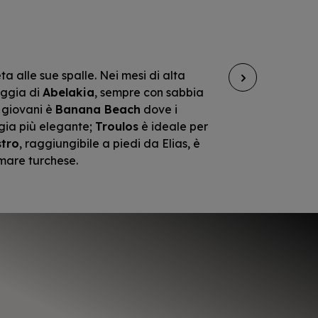
ta alle sue spalle. Nei mesi di alta
Un’iso
aggia di
Abelakia
, sempre con sabbia
nelle 
i giovani è
Banana Beach
dove i
dove ar
aggia più elegante;
Troulos
è ideale per
sua au
stro
, raggiungibile a piedi da Elias, è
tradiz
l mare turchese.
meritan