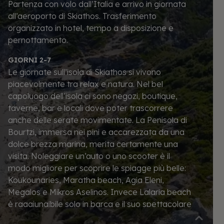
Partenza con volo dall’Italia e arrivo in giornata
all’aeroporto di Skiathos. Trasferimento
organizzato in hotel, tempo a disposizione e
pernottamento.
GIORNI 2-7
Le giornate sull’isola di Skiathos si vivono
piacevolmente tra relax e natura. Nel bel
capoluogo dell’isola ci sono negozi, boutique,
taverne, bar e locali dove poter trascorrere
anche delle serate movimentate. La Penisola di
Bourtzi, immersa nei pini e accarezzata da una
dolce brezza marina, merita certamente una
visita. Noleggiare un’auto o uno scooter è il
modo migliore per scoprire le spiagge più belle:
Koukounaries, Maratha beach, Agia Eleni,
Megalos e Mikros Aselinos.
Invece
Lalaria beach
è raggiungibile solo in b
arca e il suo spettacolare
arco naturale che emerge dal mare è una vera