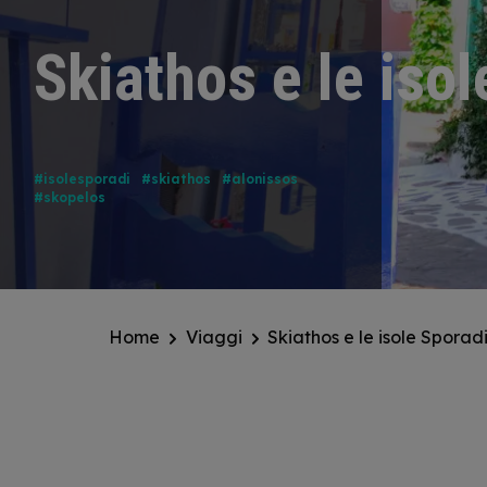
Skiathos e le iso
#isolesporadi
#skiathos
#alonissos
#skopelos
Home
Viaggi
Skiathos e le isole Sporad