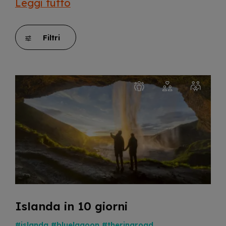
Leggi tutto
Filtri
Islanda in 10 giorni
#islanda
#bluelagoon
#theringroad