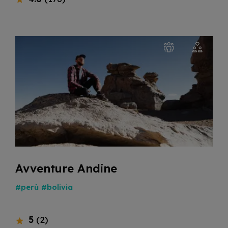
Avventure Andine
#perù
#bolivia
5
(2)