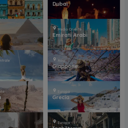
Dubai
Medio Oriente
Emirati Arabi
ntrale
Asia
a
Giappone
nte
Europa
a
Grecia
Europa