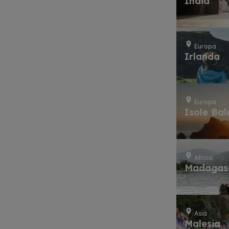
India
Europa
Irlanda
Europa
Isole Bal
Africa
Madagas
Asia
Malesia