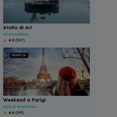
Atollo di Ari
#visitmaldives
4.9
(507)
FRANCIA
Weekend a Parigi
#parigi
#versailles
4.6
(199)