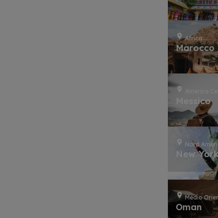
Africa
Marocco
America Ce
Messico
Nord Amer
New Yor
Medio Orie
Oman