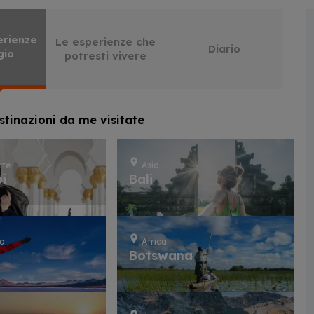
erienze
Le esperienze che
Diario
gio
potresti vivere
stinazioni da me visitate
nte
Asia
i
Bali
ca
Africa
Botswana