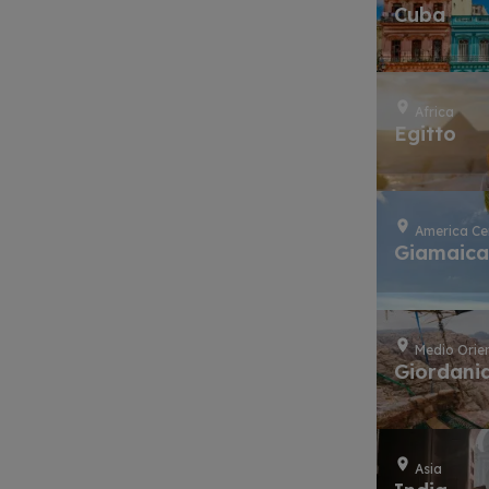
Cuba
Africa
Egitto
America Ce
Giamaic
Medio Orie
Giordani
Asia