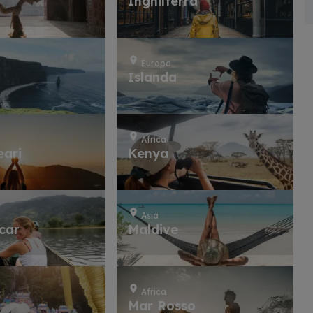
Inghilterra
Europa
Islanda
Africa
eari
Kenya
Asia
car
Maldive
Africa
Mar Rosso