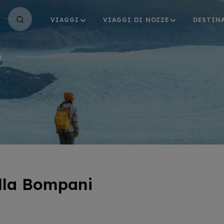
VIAGGI
VIAGGI DI NOZZE
DESTIN
i
lla Bompani