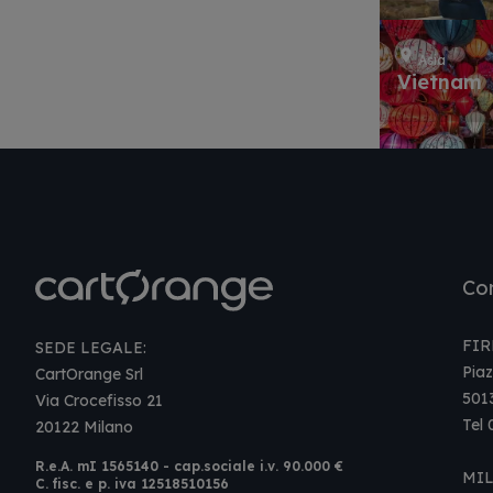
Asia
Vietnam
Con
FIR
SEDE LEGALE:
Piaz
CartOrange Srl
501
Via Crocefisso 21
Tel
20122 Milano
R.e.A. mI 1565140 - cap.sociale i.v. 90.000 €
MI
C. fisc. e p. iva 12518510156