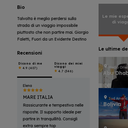
Bio
Le mie esp
Talvolta è meglio perdersi sulla
di viag
strada di un viaggio impossibile
piuttosto che non partire mai. Giorgio
Faletti, Fuori da un Evidente Destino
Le ultime de
Recensioni
Dicono di me
Dicono dei miei
viaggi
Medio Orie
4.9
(407)
4.7
(346)
Abu Dhab
Elena
MARE ITALIA
Sud Ameri
Bolivia
Rassicurante e tempestiva nelle
risposte. Il supporto ideale per
partire in tranquillità. Consigli
extra sempre top