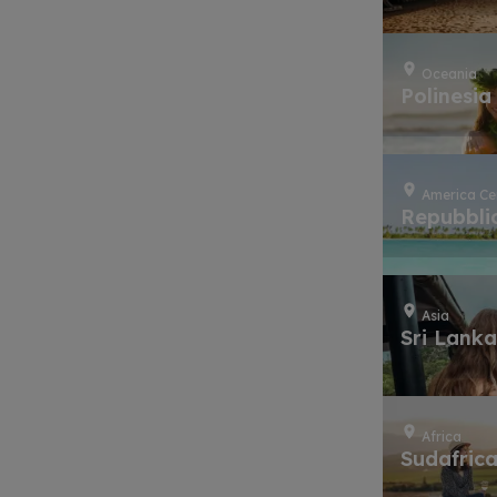
Oceania
Polinesia
America Ce
Repubbli
Asia
Sri Lank
Africa
Sudafric