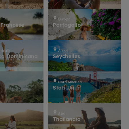
Europa
 Francese
Portogallo
ntrale
Africa
ca Dominicana
Seychelles
Nord America
a
Stati Uniti
Asia
a
Thailandia