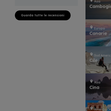
Asia
Cambogi
Guarda tutte le recensioni
Europa
Canarie
Sud Ameri
Cile
Asia
Cina
America Ce