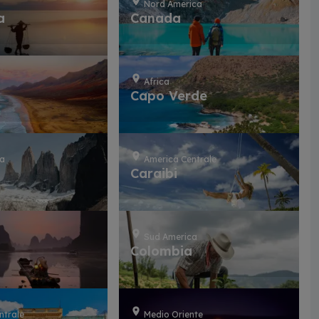
Nord America
a
Canada
Africa
Capo Verde
ca
America Centrale
Caraibi
Sud America
Colombia
ntrale
Medio Oriente