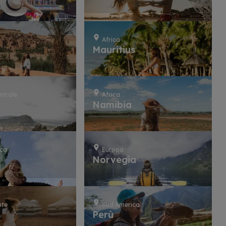
Africa
Mauritius
ntrale
Africa
Namibia
ica
Europa
k
Norvegia
nte
Sud America
Perù