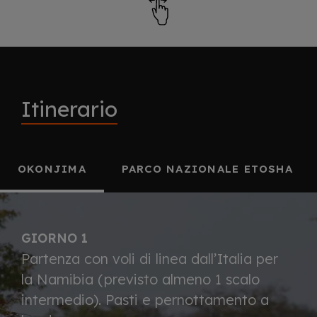
Itinerario
OKONJIMA
PARCO NAZIONALE ETOSHA
GIORNO 1
Partenza con voli di linea dall’Italia per
la Namibia (previsto almeno 1 scalo
intermedio). Pasti e pernottamento a