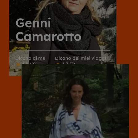
Genni
Camarotto
Dicono di me
Dicono dei miei viaggi
4.8
(9)
4.7
(7)