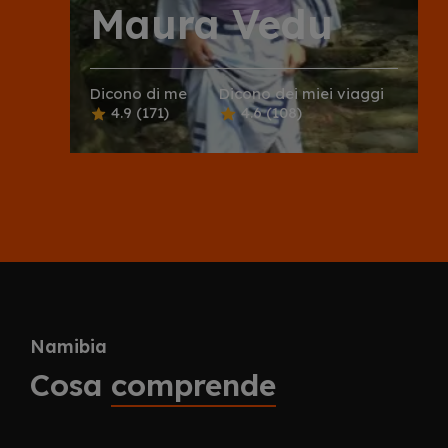
Maura Vedu
Dicono di me
Dicono dei miei viaggi
4.9
(171)
4.6
(108)
Namibia
Cosa
comprende