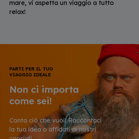
mare, vi aspetta un viaggio a tutto
relax!
PARTI PER IL TUO
VIAGGIO IDEALE
Non ci importa
come sei!
Conta ciò che vuoi! Raccontaci
la tua idea o affidati ai nostri
consigli