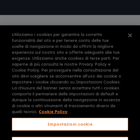
Utilizziamo i cookies per garantire la corretta
Autorizzazione amministrativa n° 561 per
funzionalità del sito e per tenere conto delle tue
l'esercizio dell'attività di agenzia di viaggi e
scelte di navigazione in modo da offrirti la migliore
turismo rilasciata dalla Provincia di Firenze il 12-
esperienza sul nostro sito e offerte adeguate alle tue
feb-1999
esigenze. Utilizziamo anche cookies di terze parti. Per
This site is protected by reCAPTCHA and the
saperne di più consulta le nostre Privacy Policy e
Google
Privacy Policy
and
Terms of Service
Cookie Policy. Per proseguire nella consultazione del
apply.
sito devi scegliere se acconsentire all'uso dei cookie o
impostare i cookie cliccando su Impostazioni Cookies.
La chiusura del banner senza accettare tutti i cookies
comporta il permanere delle impostazioni di default e
dunque la continuazione della navigazione in assenza
di cookie o altri strumenti di tracciamento diversi da
quelli tecnici.
Cookie Policy
Impostazioni cookie