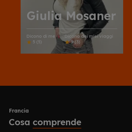
Giulia Mosaner
Dicono di me
Dicono dei miei viaggi
5
(5)
5
(3)
Francia
Cosa
comprende