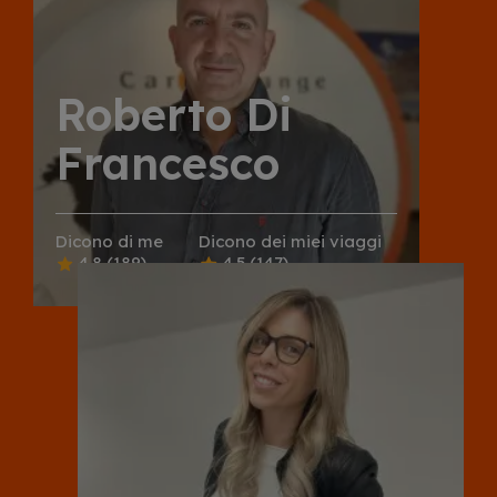
Roberto Di
Francesco
Dicono di me
Dicono dei miei viaggi
4.8
(189)
4.5
(147)