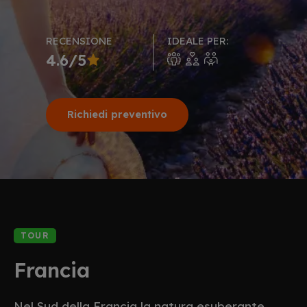
RECENSIONE
IDEALE PER:
4.6/5
Richiedi preventivo
TOUR
Francia
Nel Sud della Francia la natura esuberante