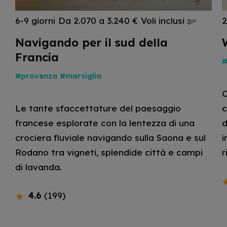
6-9 giorni
Da 2.070 a 3.240 €
Voli inclusi
2
Navigando per il sud della
Francia
#
#provenza
#marsiglia
C
Le tante sfaccettature del paesaggio
c
francese esplorate con la lentezza di una
d
crociera fluviale navigando sulla Saona e sul
i
Rodano tra vigneti, splendide città e campi
r
di lavanda.
4.6
(199)