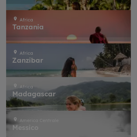
Africa
Tanzania
Africa
Zanzibar
Africa
Madagascar
America Centrale
Messico