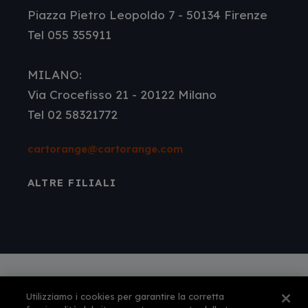
Piazza Pietro Leopoldo 7 - 50134 Firenze
Tel 055 355911
MILANO:
Via Crocefisso 21 - 20122 Milano
Tel 02 58321772
cartorange@cartorange.com
ALTRE FILIALI
Utilizziamo i cookies per garantire la corretta
Autorizzazione amministrativa n° 561 per