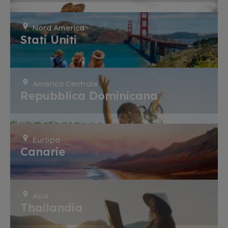
Nord America
Stati Uniti
America Centrale
Repubblica Dominicana
Europa
Canarie
Asia
Thailandia