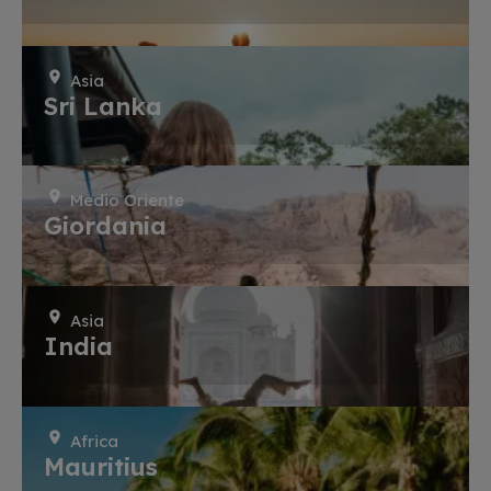
Asia
Sri Lanka
Medio Oriente
Giordania
Asia
India
Africa
Mauritius