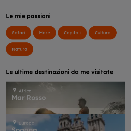
Le mie passioni
Safari
Mare
Capitali
Cultura
Natura
Le ultime destinazioni da me visitate
Africa
Mar Rosso
Europa
Spagna