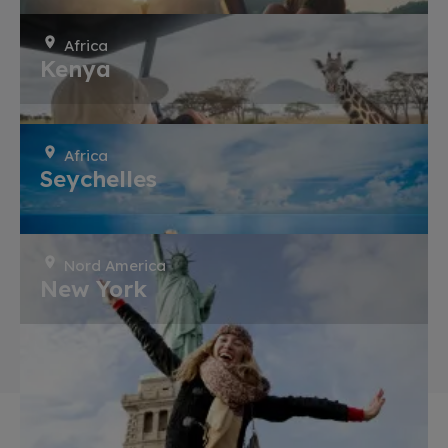
Africa
Kenya
Africa
Seychelles
Nord America
New York