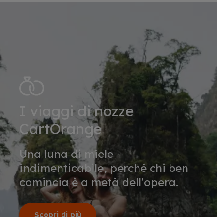
I viaggi di nozze
CartOrange
Una luna di miele
indimenticabile, perché chi ben
comincia è a metà dell'opera.
Scopri di più