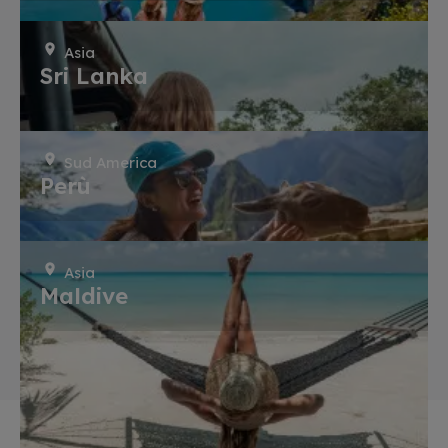
Asia
Sri Lanka
Sud America
Perù
Asia
Maldive