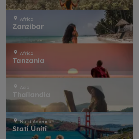
Africa
Zanzibar
Africa
Tanzania
Asia
Thailandia
Nord America
Stati Uniti