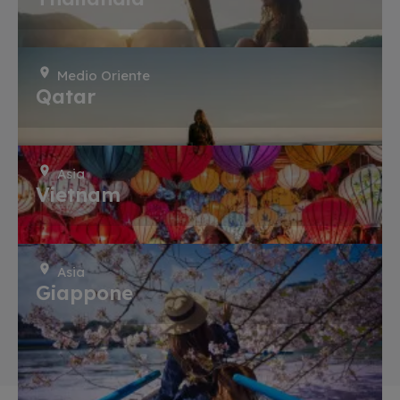
Medio Oriente
Qatar
Asia
Vietnam
Asia
Giappone