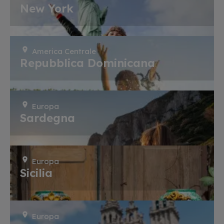
New York
America Centrale
Repubblica Dominicana
Europa
Sardegna
Europa
Sicilia
Europa