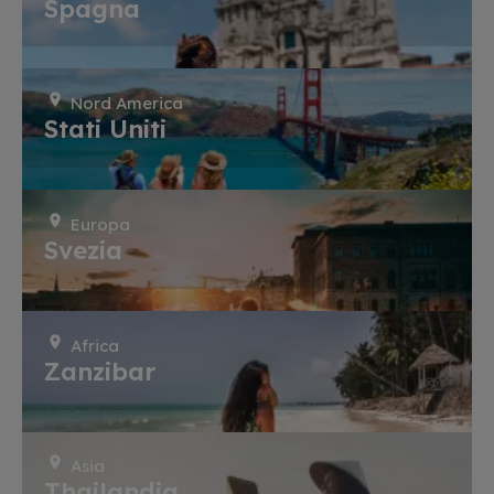
Spagna
Nord America
Stati Uniti
Europa
Svezia
Africa
Zanzibar
Asia
Thailandia