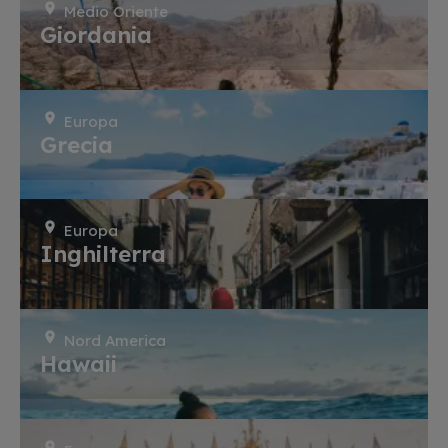
Medio Oriente
Giordania
Europa
Grecia
Europa
Inghilterra
Nord America
Hawaii