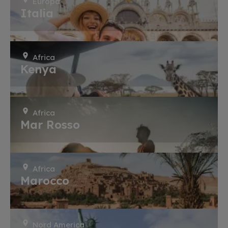
Europa
Italia
Africa
Kenya
Africa
Mar Rosso
Africa
Marocco
Nord America