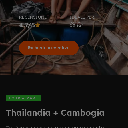
RECENSIONE
IDEALE PER:
4.7/5
Richiedi preventivo
TOUR + MARE
Thailandia + Cambogia
Tre film di successo per un emozionante