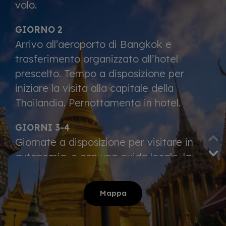
volo.
GIORNO 2
Arrivo all’aeroporto di Bangkok e
trasferimento organizzato all’hotel
prescelto. Tempo a disposizione per
iniziare la visita alla capitale della
Thailandia. Pernottamento in hotel.
GIORNI 3-4
Giornate a disposizione per visitare in
autonomia, o con una guida locale, la
città di Bangkok. Visita il Tempio del
Buddha di Smeraldo ospitato all’interno
Mappa
del magnifico Royal Grand Palace, al
gigantesco Buddha disteso che si trova