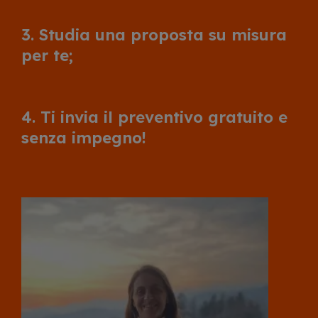
3. Studia una proposta su misura
per te;
4. Ti invia il preventivo gratuito e
senza impegno!