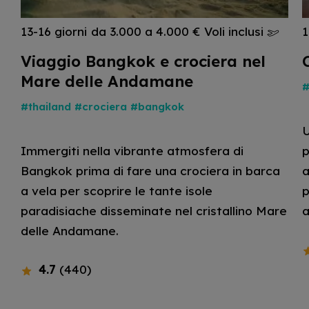
13-16 giorni
da 3.000 a 4.000 €
Voli inclusi
1
Viaggio Bangkok e crociera nel
Mare delle Andamane
#
#thailand
#crociera
#bangkok
U
Immergiti nella vibrante atmosfera di
p
Bangkok prima di fare una crociera in barca
a
a vela per scoprire le tante isole
p
paradisiache disseminate nel cristallino Mare
a
delle Andamane.
4.7
(440)