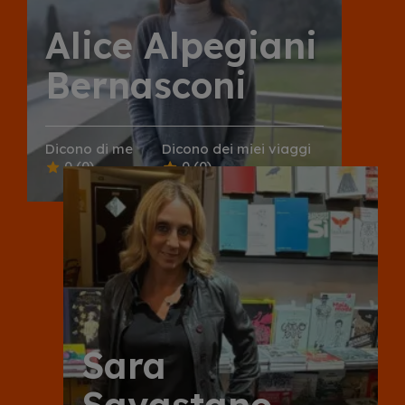
Alice Alpegiani
Bernasconi
Dicono di me
Dicono dei miei viaggi
0
(0)
0
(0)
Sara
Savastano