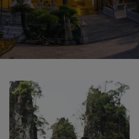
all’interno del Wat Pho e all’iconico Wat
Arun situato sulla sponda opposta del
fiume Chao Phraya. Una città intrigante
che ospita un mix di nuovo e vecchio:
testimonianze del grandioso passato
thailandese convivono accanto a
negozi, bar, locali alla moda, mercati.
Dal cibo di strada alla cucina raffinata e
scorci di una ricca cultura dietro ogni
angolo, ci sono così tante cose
divertenti da fare e luoghi da visitare a
Bangkok, che è anche il luogo perfetto
per approfondire la conoscenza della
cucina thailandese. Pernottamenti in
hotel.