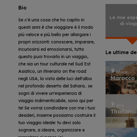
Bio
Le mie esp
Se c'è una cosa che ho capito in
di viag
questi anni è che viaggiare è il modo
più veloce e più bello per allargare i
propri orizzonti: conoscere, imparare,
incuriosirsi ed emozionarsi, tutto
Le ultime de
questo puoi trovarlo in un viaggio,
che sia un tour culturale nel Sud Est
Asiatico, un itinerario on the road
Africa
Marocco
negli USA, la vista delle luci dell'alba
nel profondo deserto del Sahara.. se
sogni di vivere un'esperienza di
viaggio indimenticabile, sono qui per
Asia
te! Se vorrai condividere con me i tuoi
Thailand
desideri, insieme possiamo costruire il
tuo viaggio ideale: tu devi solo
sognare, a ideare, organizzare e