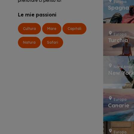
prenotare ci penso io!
Europa
Spagna
Le mie passioni
Cultura
Mare
Capitali
Europa
Turchia
Natura
Safari
Nord Amer
New Yor
Europa
Canarie
Europa