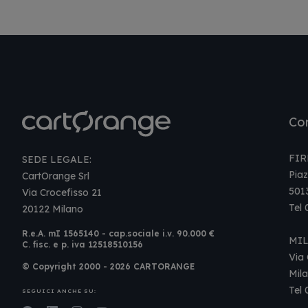
Con
FIR
SEDE LEGALE:
Piaz
CartOrange Srl
501
Via Crocefisso 21
Tel
20122 Milano
R.e.A. mI 1565140 - cap.sociale i.v. 90.000 €
MI
C. fisc. e p. iva 12518510156
Via 
© Copyright 2000 - 2026 CARTORANGE
Mil
Tel
SEGUICI ANCHE SU: