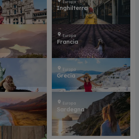
Europa
Inghilterra
Europa
Francia
ica
Europa
k
Grecia
Europa
Sardegna