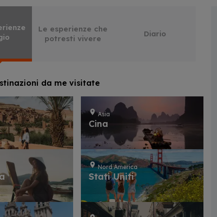
erienze
Le esperienze che
Diario
gio
potresti vivere
stinazioni da me visitate
Asia
Cina
Nord America
ia
Stati Uniti