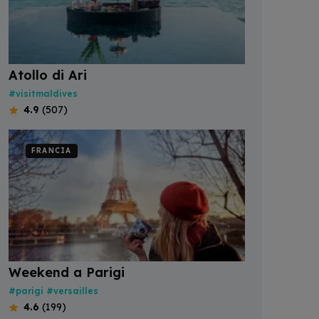
Atollo di Ari
#visitmaldives
4.9
(507)
FRANCIA
Weekend a Parigi
#parigi
#versailles
4.6
(199)