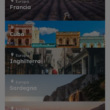
Europa
Francia
America Centrale
Cuba
Europa
Inghilterra
Europa
Sardegna
Europa