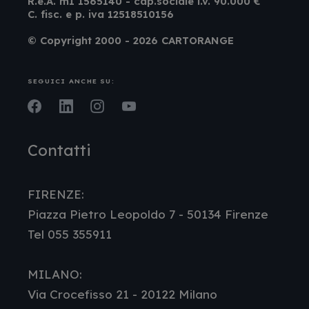
R.e.A. mI 1565140 - cap.sociale i.v. 90.000 €
C. fisc. e p. iva 12518510156
© Copyright 2000 - 2026 CARTORANGE
SEGUICI ANCHE SU:
Facebook
LinkedIn
Instagram
Youtube
Contatti
FIRENZE:
Piazza Pietro Leopoldo 7 - 50134 Firenze
Tel 055 355911
MILANO:
Via Crocefisso 21 - 20122 Milano