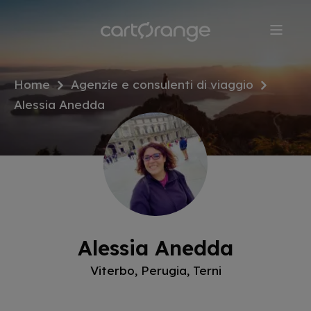
Salta
al
contenuto
principale
Home
Agenzie e consulenti di viaggio
Alessia Anedda
Alessia Anedda
Viterbo, Perugia, Terni