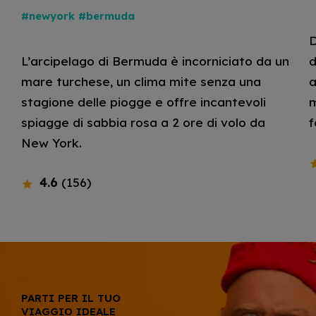
#newyork
#bermuda
D
L’arcipelago di Bermuda è incorniciato da un
d
mare turchese, un clima mite senza una
a
stagione delle piogge e offre incantevoli
m
spiagge di sabbia rosa a 2 ore di volo da
f
New York.
4.6
(156)
PARTI PER IL TUO
VIAGGIO IDEALE