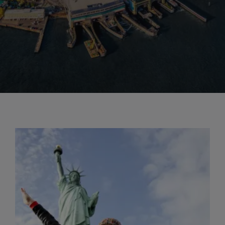
autonomia, o con escursioni
organizzate, di New York. Molti sono i
musei della città: quello di Arte Moderna
(
MOMA), il Guggenheim
con le collezioni
di impressionisti ed espressionisti, il
Metropolitan Museum of Art con un
patrimonio artistico imponente
e il
divertente
Museo di Scienze Naturali
.
Attraversa
Central Park
, fai un giro in
barca nel lago JKO Reservoir, cammina
lungo l’elegante 5th Avenue fino alla
Cattedrale St.Patrick, percorri il
Ponte
di Brooklyn
e pranza nel vicino quartiere
di Seaport. A Downtown visita Wall
Street, il
9-11 Memorial
in ricordo
dell’attentato alle Twin Towers. Prendi il