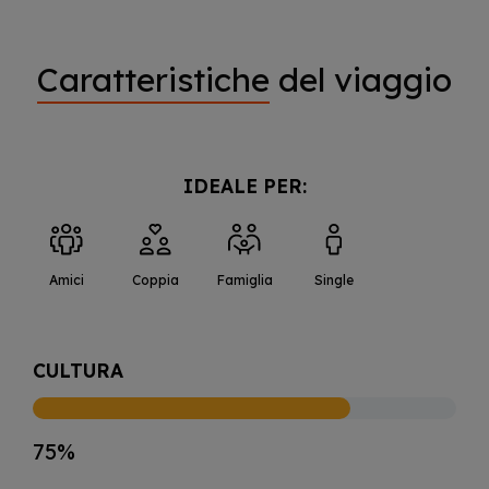
rientro. Pasti e pernottamento in volo.
GIORNO 5
Caratteristiche
del viaggio
Arrivo in Italia.
IDEALE PER:
Amici
Coppia
Famiglia
Single
CULTURA
75%