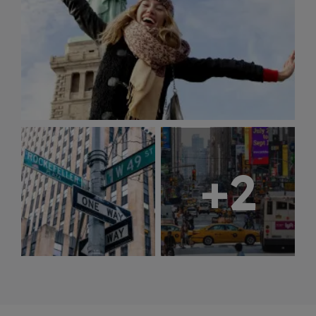
traghetto per raggiungere la
Statua
della Libertà
e visita la vicina
Ellis
Island
. Percorri la
High Line che
ripercorre un tratto della vecchia
metropolitana sopraelevata che è stata
riqualificata con spazi verdi, aiuole e
panchine tra i quartieri Meatpacking e
Chelsea. Cammina nei quartieri di
Little
+2
Italy, China Town, Soho e Tribeca per
vivere tutte le atmosfere della City.
Pernottamenti in hotel.
GIORNO 4
Trasferimento organizzato in aeroporto
in tempo utile per l’imbarco sul volo di