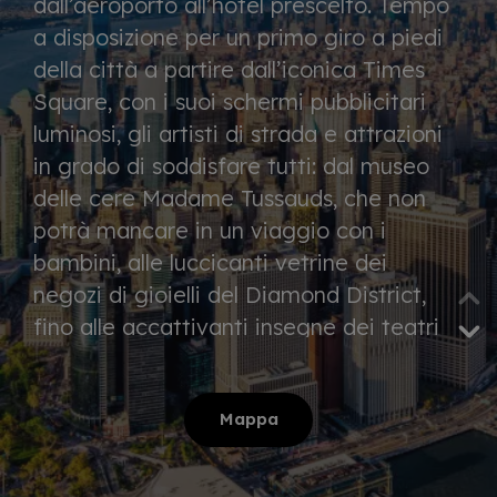
dall’aeroporto all’hotel prescelto. Tempo
a disposizione per un primo giro a piedi
della città a partire dall’iconica
Times
Square
, con i suoi schermi pubblicitari
luminosi, gli artisti di strada e attrazioni
in grado di soddisfare tutti: dal museo
delle cere
Madame Tussauds
, che non
potrà mancare in un viaggio con i
bambini, alle luccicanti vetrine dei
negozi di gioielli del
Diamond District
,
fino alle accattivanti insegne dei teatri
di
Broadway
del Theater District.
Pernottamento in hotel.
Mappa
GIORNI 2-3
Giornate dedicate alla visita in