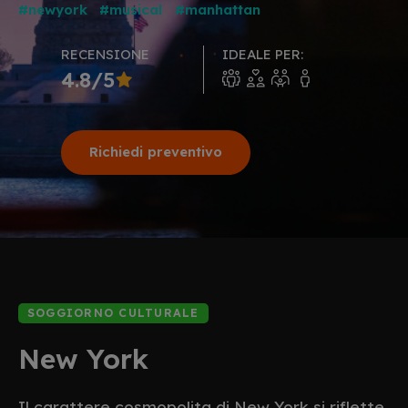
#newyork
#musical
#manhattan
RECENSIONE
IDEALE PER:
4.8/5
Richiedi preventivo
SOGGIORNO CULTURALE
New York
Il carattere cosmopolita di New York si riflette