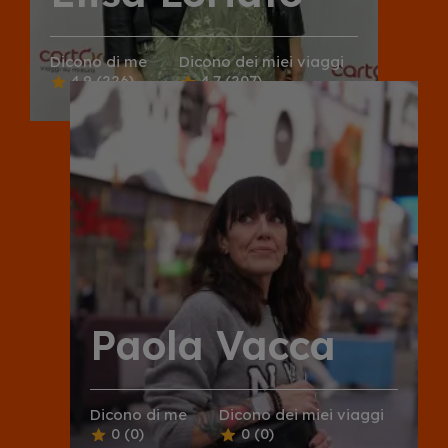
Dicono di me
Dicono dei miei viaggi
4.9
(226)
4.7
(207)
Paola Vacca
Dicono di me
Dicono dei miei viaggi
0
(0)
0
(0)