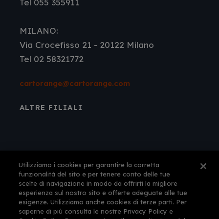
Tel 055 355911
MILANO:
Via Crocefisso 21 - 20122 Milano
Tel 02 58321772
cartorange@cartorange.com
ALTRE FILIALI
Utilizziamo i cookies per garantire la corretta
funzionalità del sito e per tenere conto delle tue
scelte di navigazione in modo da offrirti la migliore
esperienza sul nostro sito e offerte adeguate alle tue
Autorizzazione amministrativa n° 561 per
esigenze. Utilizziamo anche cookies di terze parti. Per
l'esercizio dell'attività di agenzia di viaggi e
saperne di più consulta le nostre Privacy Policy e
turismo rilasciata dalla Provincia di Firenze il 12-