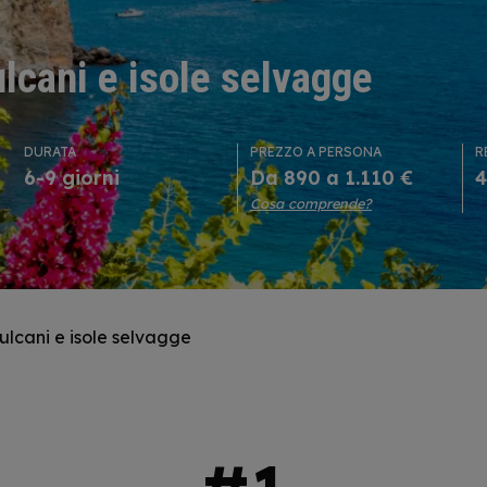
vulcani e isole selvagge
DURATA
PREZZO A PERSONA
R
6-9 giorni
Da 890 a 1.110 €
4
Cosa comprende?
vulcani e isole selvagge