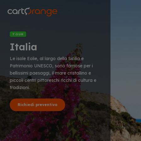
Salta
al
contenuto
principale
TOUR
Italia
Le isole Eolie, al largo della Sicilia e
Patrimonio UNESCO, sono famose per i
bellissimi paesaggi, il mare cristallino e
piccoli centri pittoreschi ricchi di cultura e
tradizioni.
Richiedi preventivo