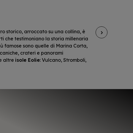
ntro storico, arroccato su una collina, è
Vulcan
rti che testimoniano la storia millenaria
Vulcan
 più famose sono quelle di Marina Corta,
con un
caniche, crateri e panorami
termal
e altre
isole Eolie
: Vulcano, Stromboli,
divers
Vulcan