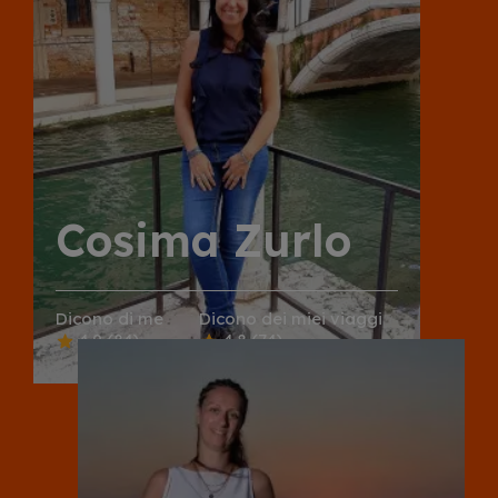
Cosima Zurlo
Dicono di me
Dicono dei miei viaggi
4.9
(84)
4.8
(74)