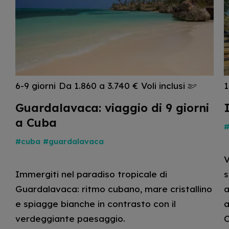
6-9 giorni
Da 1.860 a 3.740 €
Voli inclusi
1
Guardalavaca: viaggio di 9 giorni
a Cuba
#
#cuba
#guardalavaca
V
Immergiti nel paradiso tropicale di
s
Guardalavaca: ritmo cubano, mare cristallino
a
e spiagge bianche in contrasto con il
a
verdeggiante paesaggio.
C