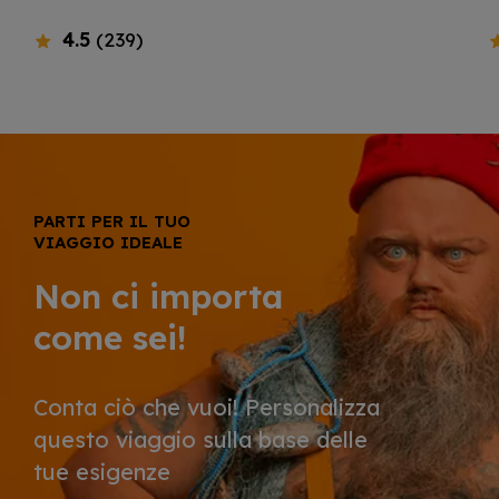
4.5
(239)
PARTI PER IL TUO
VIAGGIO IDEALE
Non ci importa
come sei!
Conta ciò che vuoi! Personalizza
questo viaggio sulla base delle
tue esigenze