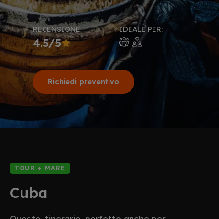
RECENSIONE
IDEALE PER:
4.5/5
Richiedi preventivo
TOUR + MARE
Cuba
Questo itinerario, perfetto anche per