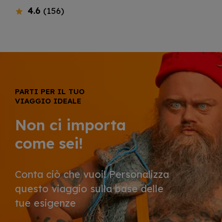
4.6
(156)
PARTI PER IL TUO
VIAGGIO IDEALE
Non ci importa
come sei!
Conta ciò che vuoi! Personalizza
questo viaggio sulla base delle
tue esigenze