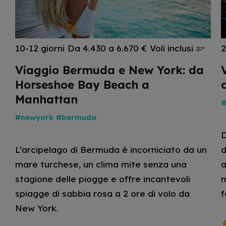
10-12 giorni
Da 4.430 a 6.670 €
Voli inclusi
2
Viaggio Bermuda e New York: da
Horseshoe Bay Beach a
Manhattan
#
#newyork
#bermuda
D
L’arcipelago di Bermuda è incorniciato da un
d
mare turchese, un clima mite senza una
a
stagione delle piogge e offre incantevoli
m
spiagge di sabbia rosa a 2 ore di volo da
f
New York.