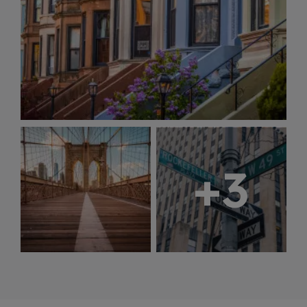
New York il desiderio di stupire
incoraggia la costruzione di architetture
sempre più sfidanti e innovative:
l’ultima tendenza sono i grattacieli
supersottili costruiti in spazi esigui e con
altezze sempre più vertiginose. Trascorri
il pre-cena in uno degli incantevoli
cocktail bar di Midtown e scegli la tua
ambientazione preferita tra quelli in
+3
stile Dèco anni 20 o in un moderno
rooftop con vista sui grattacieli oppure
partecipa a un vernissage in una
galleria d’arte di Chelsea. I quartieri di
SoHo e Greenwich Village permettono
invece di scoprire l’anima storica e
bohémien della città, tra atelier, librerie
e piccoli musei. Infine, Brooklyn offre il
volto più creativo e alternativo di New