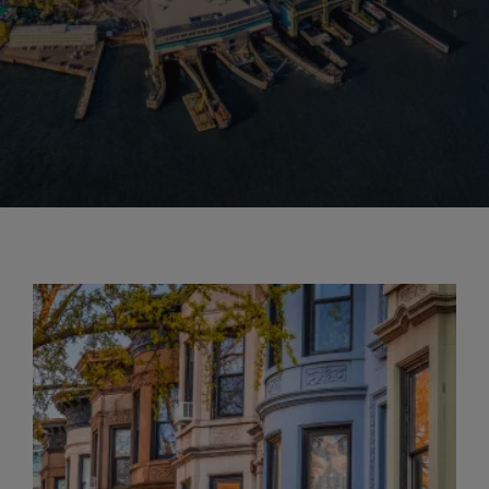
Novecento, Smithsonian Museum
dedicato al design, Jewish Museum
dedicato all’arte e alla cultura ebraica,
Museum of the City of New York che
racconta la storia e l’evoluzione della
città e il Museo del Barrio dedicato
all’arte e alla cultura latinoamericana e
caraibica. Altri musei imperdibili sono
il Whitney of American Art, il museo di
Storia Naturale all’interno di Central
Park, l’Intrepid Museum e l'emozionante
9/11 Memorial. Visita il Museum of
Modern Art dove sono conservati
capolavori di Van Gogh, Picasso, Dalí e
Warhol. Passeggia verso Midtown per
ammirare alcuni dei più celebri edifici
Art Déco della città, come il Chrysler
Building e l’Empire State Building. A