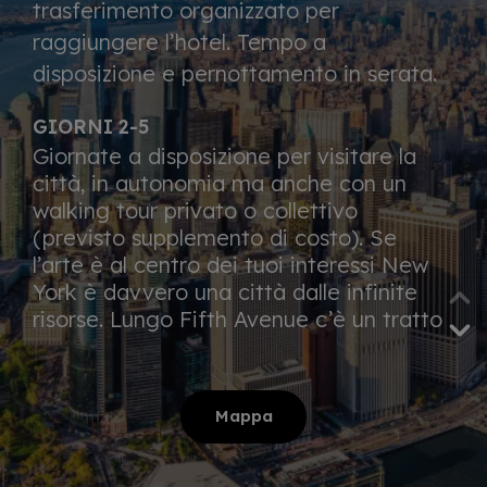
trasferimento organizzato per
raggiungere l’hotel. Tempo a
disposizione e pernottamento in serata.
GIORNI 2-5
Giornate a disposizione per visitare la
città, in autonomia ma anche con un
walking tour privato o collettivo
(previsto supplemento di costo). Se
l’arte è al centro dei tuoi interessi New
York è davvero una città dalle infinite
risorse. Lungo Fifth Avenue c’è un tratto
di strada chiamato Museum Mile perché
qui si trovano alcuni dei musei più
importanti del mondo: Metropolitan
Mappa
Museum of Art, Guggenheim Museum,
Neue Galerie dedicato all’arte e al
design tedesco e austriaco del primo