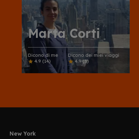
Marta Corti
Dicono di me
Dicono dei miei viaggi
4.9
(14)
4.9
(8)
New York