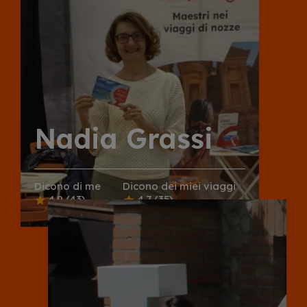
Nadia Grassi
Dicono di me
Dicono dei miei viaggi
4.9
(43)
4.7
(35)