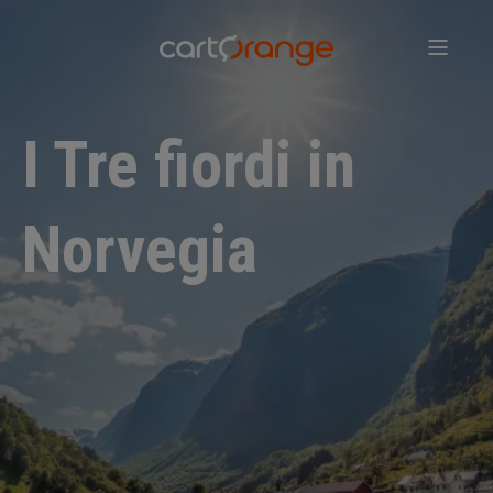
Salta
al
contenuto
principale
I Tre fiordi in
Norvegia