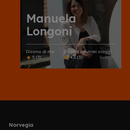
Manuela
Longoni
Dicono di me
Dicono dei miei viaggi
5
(3)
4.3
(3)
Norvegia