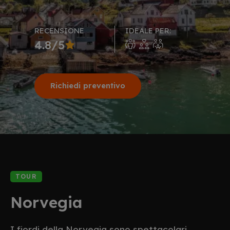
RECENSIONE
IDEALE PER:
4.8/5
Richiedi preventivo
TOUR
Norvegia
I fiordi della Norvegia sono spettacolari.