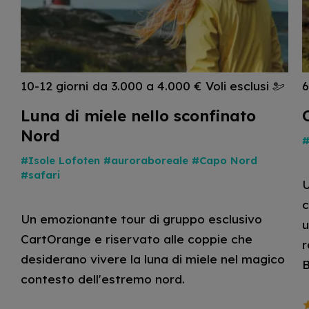
10-12 giorni
da 3.000 a 4.000 €
Voli esclusi
6
Luna di miele nello sconfinato
Nord
#
#Isole Lofoten
#auroraboreale
#Capo Nord
#safari
U
c
Un emozionante tour di gruppo esclusivo
u
CartOrange e riservato alle coppie che
r
desiderano vivere la luna di miele nel magico
B
contesto dell'estremo nord.