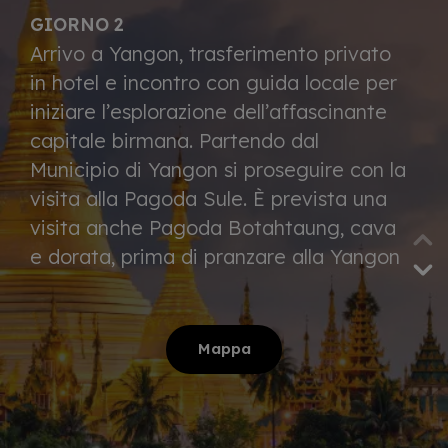
GIORNO 2
Arrivo a Yangon, trasferimento privato
in hotel e incontro con guida locale per
iniziare l’esplorazione dell’affascinante
capitale birmana. Partendo dal
Municipio di Yangon si proseguire con la
visita alla Pagoda Sule. È prevista una
visita anche Pagoda Botahtaung, cava
e dorata, prima di pranzare alla Yangon
Tea House. Dopo pranzo si visita il
colorato mercato Bogyoke e
successivamente il gigantesco Buddha
Mappa
reclinato lungo 70 metri di Chaukhtagyi
Paya alla Pagoda Chaukhtagyi. Si
termina con un'escursione al tempio