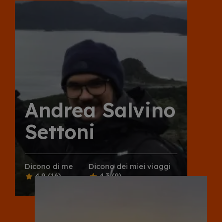
Andrea Salvino
Settoni
Dicono di me
Dicono dei miei viaggi
4.9
(16)
4.3
(9)