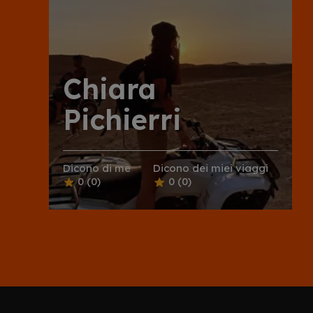
Chiara
Pichierri
Dicono di me
Dicono dei miei viaggi
0
(0)
0
(0)