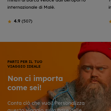
internazionale di Malè.
i
4.9
(507)
PARTI PER IL TUO
VIAGGIO IDEALE
Non ci importa
come sei!
Conta ciò che vuoi! Personalizza
questo viaggio sulla base delle