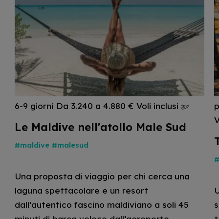
6-9 giorni
Da 3.240 a 4.880 €
Voli inclusi
p
V
Le Maldive nell'atollo Male Sud
#maldive
#malesud
Una proposta di viaggio per chi cerca una
laguna spettacolare e un resort
U
dall’autentico fascino maldiviano a soli 45
s
minuti di barca veloce dall’aeroporto
t