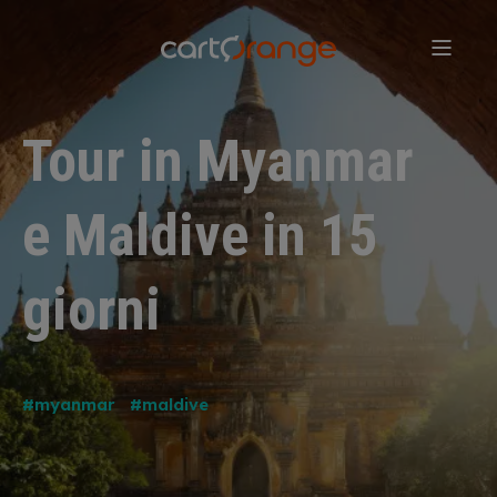
Salta
al
contenuto
principale
Tour in Myanmar
e Maldive in 15
giorni
#myanmar
#maldive