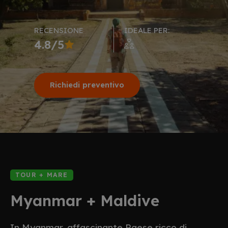
RECENSIONE
IDEALE PER:
4.8/5
Richiedi preventivo
TOUR + MARE
Myanmar + Maldive
In Myanmar, affascinante Paese ricco di