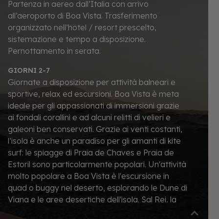
Partenza in aereo dall’Italia con arrivo
all’aeroporto di Boa Vista. Trasferimento
organizzato nell’hotel / resort prescelto,
sistemazione e tempo a disposizione.
Pernottamento in serata.
GIORNI 2-7
Giornate a disposizione per attività balneari e
sportive, relax ed escursioni. Boa Vista è meta
ideale per gli appassionati di immersioni grazie
ai fondali corallini e ad alcuni relitti di velieri e
galeoni ben conservati. Grazie ai venti costanti,
l’isola è anche un paradiso per gli amanti di kite
surf: le spiagge di Praia de Chaves e Praia de
Estoril sono particolarmente popolari. Un'attività
molto popolare a Boa Vista è l'escursione in
quad o buggy nel deserto, esplorando le Dune di
Viana e le aree desertiche dell'isola. Sal Rei, la
capitale di Boa Vista, è un tranquillo villaggio di