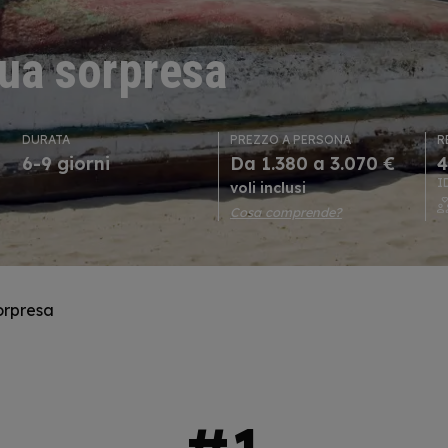
nua sorpresa
DURATA
PREZZO A PERSONA
R
6-9 giorni
Da 1.380 a 3.070 €
4
I
voli inclusi
Cosa comprende?
orpresa