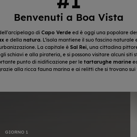
Benvenuti a Boa Vista
ell'arcipelago di
Capo Verde
ed è oggi una popolare dest
ax
e della
natura
. L’isola mantiene il suo fascino naturale 
 urbanizzazione. La capitale è
Sal Rei
, una cittadina pitto
i schiavi e alla pirateria, e si possono visitare alcuni siti 
rtante punto di nidificazione per le
tartarughe marine
ed
zie alla ricca fauna marina e ai relitti che si trovano sui 
GIORNO 1