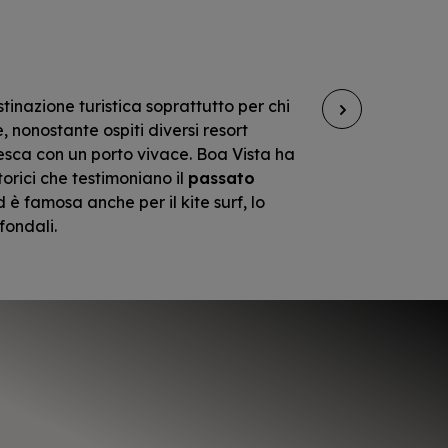
inazione turistica soprattutto per chi
Praia
e, nonostante ospiti diversi resort
una sp
resca con un porto vivace. Boa Vista ha
nonosta
storici che testimoniano il
passato
dell'i
 è famosa anche per il kite surf, lo
famigl
fondali.
arenò 