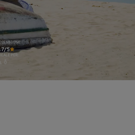
ECENSIONE
.7/5
DEALE PER: