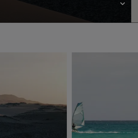
pescatori che offre un pò di vita locale con
ristoranti, bar e mercati. Puoi passeggiare lungo
il porto, visitare la chiesa di Santa Isabel e
acquistare artigianato locale. Pernottamenti
nell’hotel / resort prescelto.
GIORNO 8
Trasferimento organizzato in aeroporto in
tempo utile per l’imbarco sul volo di rientro in
Italia.