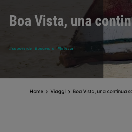
Boa Vista, una conti
#capoverde
#boavista
#kitesurf
Home
Viaggi
Boa Vista, una continua s