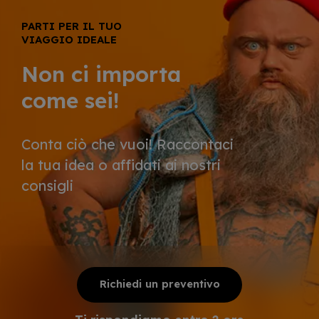
PARTI PER IL TUO
VIAGGIO IDEALE
Non ci importa
come sei!
Conta ciò che vuoi! Raccontaci
la tua idea o affidati ai nostri
consigli
Richiedi un preventivo