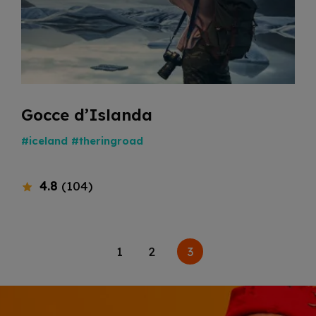
Gocce d’Islanda
#iceland
#theringroad
4.8
(104)
3
1
2