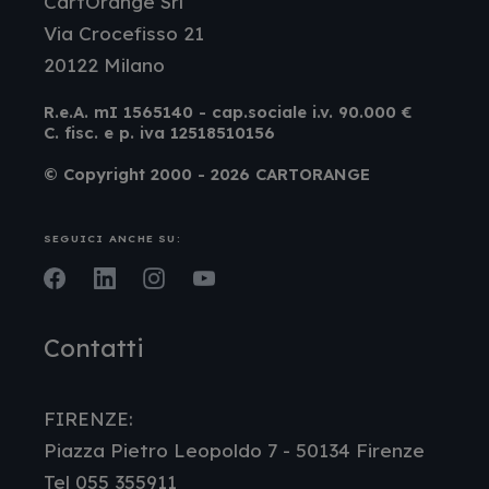
CartOrange Srl
Via Crocefisso 21
20122 Milano
R.e.A. mI 1565140 - cap.sociale i.v. 90.000 €
C. fisc. e p. iva 12518510156
© Copyright 2000 - 2026 CARTORANGE
SEGUICI ANCHE SU:
Facebook
LinkedIn
Instagram
Youtube
Contatti
FIRENZE:
Piazza Pietro Leopoldo 7 - 50134 Firenze
Tel 055 355911