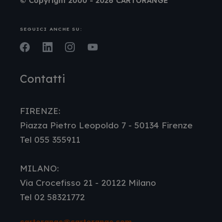
© Copyright 2000 - 2026 CARTORANGE
SEGUICI ANCHE SU:
Facebook
LinkedIn
Instagram
Youtube
Contatti
FIRENZE:
Piazza Pietro Leopoldo 7 - 50134 Firenze
Tel 055 355911
MILANO:
Via Crocefisso 21 - 20122 Milano
Tel 02 58321772
cartorange@cartorange.com