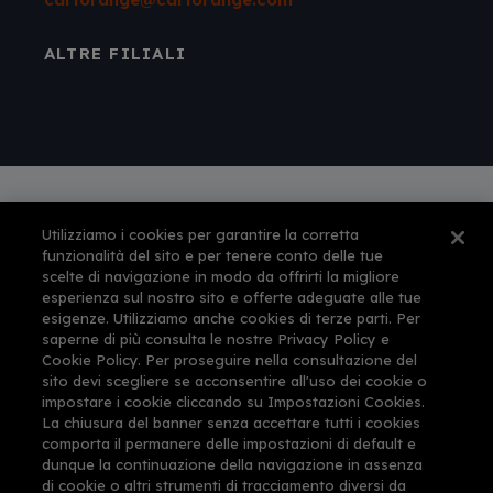
ALTRE FILIALI
Utilizziamo i cookies per garantire la corretta
Autorizzazione amministrativa n° 561 per
funzionalità del sito e per tenere conto delle tue
l'esercizio dell'attività di agenzia di viaggi e
scelte di navigazione in modo da offrirti la migliore
turismo rilasciata dalla Provincia di Firenze il 12-
esperienza sul nostro sito e offerte adeguate alle tue
feb-1999
esigenze. Utilizziamo anche cookies di terze parti. Per
This site is protected by reCAPTCHA and the
saperne di più consulta le nostre Privacy Policy e
Google
Privacy Policy
and
Terms of Service
Cookie Policy. Per proseguire nella consultazione del
apply.
sito devi scegliere se acconsentire all'uso dei cookie o
impostare i cookie cliccando su Impostazioni Cookies.
La chiusura del banner senza accettare tutti i cookies
comporta il permanere delle impostazioni di default e
dunque la continuazione della navigazione in assenza
di cookie o altri strumenti di tracciamento diversi da