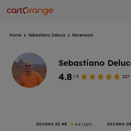
Salta
al
contenuto
principale
Home
Sebastiano Deluca
Recensioni
Sebastiano Deluc
4.8
237
/ 5
DICONO DI ME
DICONO DE
4.9
(127)