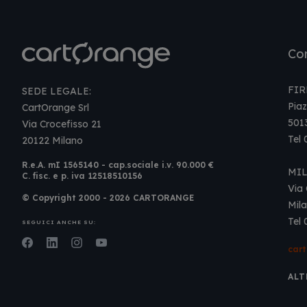
Con
FIR
SEDE LEGALE:
Piaz
CartOrange Srl
501
Via Crocefisso 21
Tel
20122 Milano
R.e.A. mI 1565140 - cap.sociale i.v. 90.000 €
MI
C. fisc. e p. iva 12518510156
Via 
© Copyright 2000 - 2026 CARTORANGE
Mil
Tel
SEGUICI ANCHE SU:
Facebook
LinkedIn
Instagram
Youtube
car
ALT