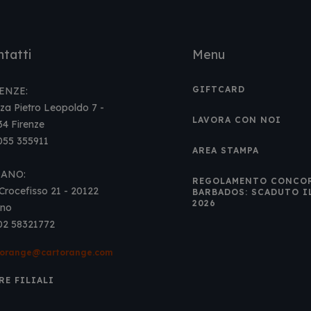
tatti
Menu
GIFTCARD
ENZE:
za Pietro Leopoldo 7 -
LAVORA CON NOI
34 Firenze
 055 355911
AREA STAMPA
LANO:
REGOLAMENTO CONCO
Crocefisso 21 - 20122
BARBADOS: SCADUTO I
2026
ano
 02 58321772
torange@cartorange.com
RE FILIALI