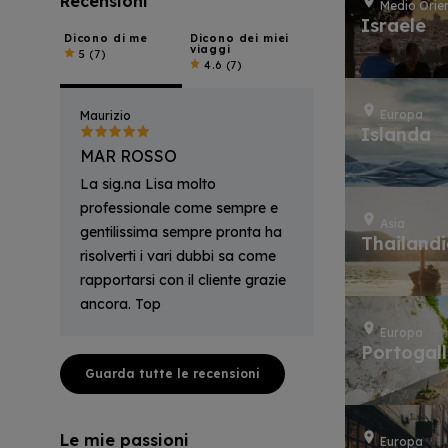
Recensioni
Medio Orie
Israele
Dicono di me
Dicono dei miei
viaggi
5
(7)
4.6
(7)
Europa
Maurizio
Islanda
MAR ROSSO
La sig.na Lisa molto
professionale come sempre e
Asia
gentilissima sempre pronta ha
Thailand
risolverti i vari dubbi sa come
rapportarsi con il cliente grazie
ancora. Top
Europa
Portogal
Guarda tutte le recensioni
Le mie passioni
Europa