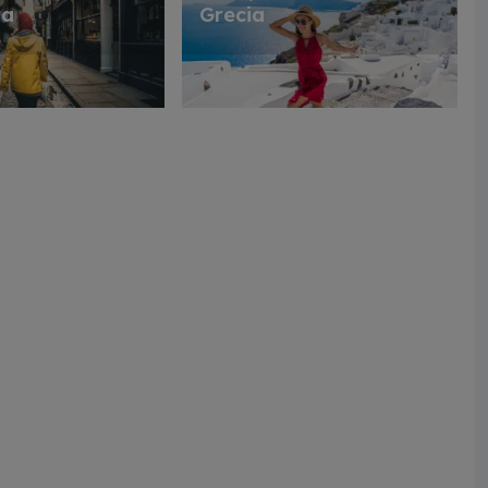
ra
Grecia