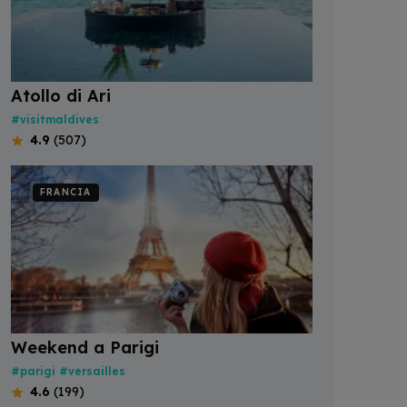
Atollo di Ari
#visitmaldives
4.9
(507)
FRANCIA
Weekend a Parigi
#parigi
#versailles
4.6
(199)