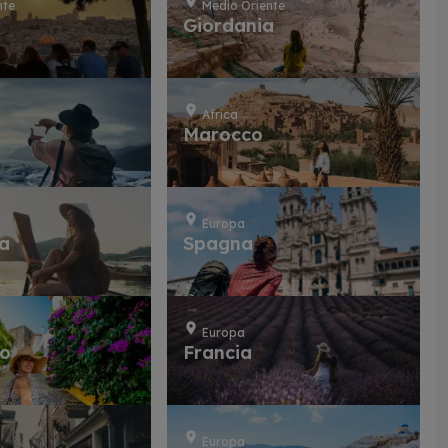
nte
Medio Oriente
Giordania
Africa
Marocco
Europa
ia
Spagna
Europa
lo
Francia
Europa