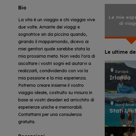
Bio
Le mie esp
La vita è un viaggio e chi viaggia vive
di viag
due volte. Amante dei viaggi e
sognatrice sin da piccina quando,
girando il mappamondo, dicevo ai
miei genitori quale sarebbe stata la
Le ultime de
mia prossima meta. Non vedo l'ora di
ascoltare i vostri sogni ed aiutarvi a
realizzarli, condividendo con voi la
Europa
Irlanda
mia passione e la mia esperienza.
Potremo creare insieme il vostro
viaggio ideale, costruito su misura in
base ai vostri desideri ed arricchito di
Nord Amer
esperienze uniche e memorabili.
Stati Unit
Contattami per una consulenza
gratuita.