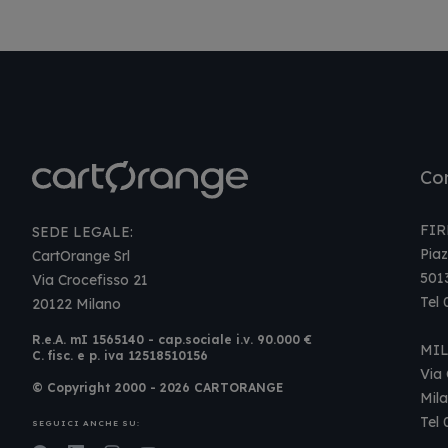
Con
FIR
SEDE LEGALE:
Piaz
CartOrange Srl
501
Via Crocefisso 21
Tel
20122 Milano
R.e.A. mI 1565140 - cap.sociale i.v. 90.000 €
MI
C. fisc. e p. iva 12518510156
Via 
© Copyright 2000 - 2026 CARTORANGE
Mil
Tel
SEGUICI ANCHE SU: