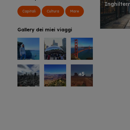
Inghilter
Capitali
Cultura
Mare
Gallery dei miei viaggi
+5