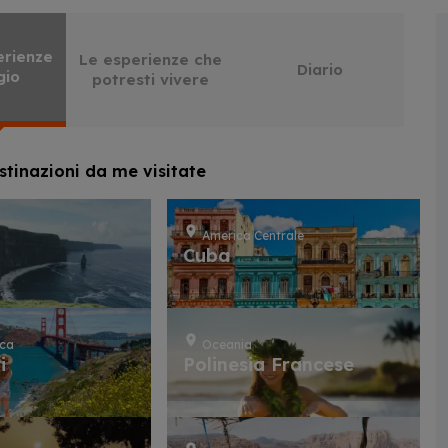
erienze
Le esperienze che
Diario
gio
potresti vivere
stinazioni da me visitate
America Centrale
Cuba
ica
Oceania
i
Polinesia Francese