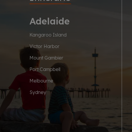
Adelaide
Kangaroo Island
Victor Harbor
Mount Gambier
Port Campbell
Melbourne
Sydney