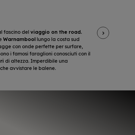
al fascino del
viaggio on the road.
Non c’
e
Warnambool
lungo la costa sud
e fauna
piagge con onde perfette per surfare,
koala.
ono i famosi faraglioni conosciuti con il
eucalip
ri
di altezza. Imperdibile una
Sahara
nche avvistare le balene.
ostric