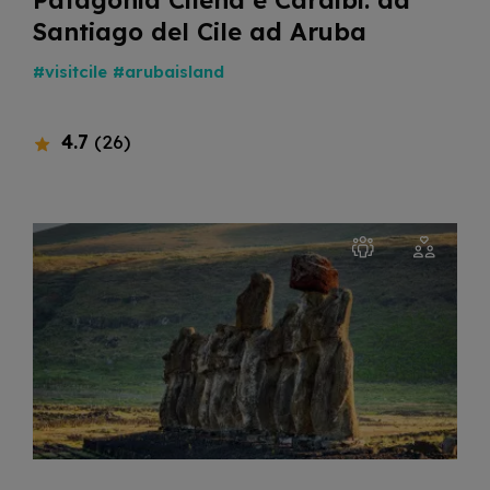
Patagonia Cilena e Caraibi: da
Santiago del Cile ad Aruba
#visitcile
#arubaisland
4.7
(26)