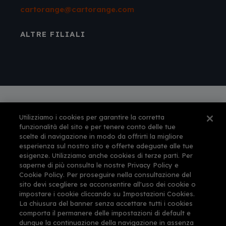
cartorange@cartorange.com
ALTRE FILIALI
Utilizziamo i cookies per garantire la corretta
Autorizzazione amministrativa n° 561 per
funzionalità del sito e per tenere conto delle tue
l'esercizio dell'attività di agenzia di viaggi e
scelte di navigazione in modo da offrirti la migliore
turismo rilasciata dalla Provincia di Firenze il 12-
esperienza sul nostro sito e offerte adeguate alle tue
feb-1999
esigenze. Utilizziamo anche cookies di terze parti. Per
This site is protected by reCAPTCHA and the
saperne di più consulta le nostre Privacy Policy e
Google
Privacy Policy
and
Terms of Service
Cookie Policy. Per proseguire nella consultazione del
apply.
sito devi scegliere se acconsentire all'uso dei cookie o
impostare i cookie cliccando su Impostazioni Cookies.
La chiusura del banner senza accettare tutti i cookies
comporta il permanere delle impostazioni di default e
dunque la continuazione della navigazione in assenza