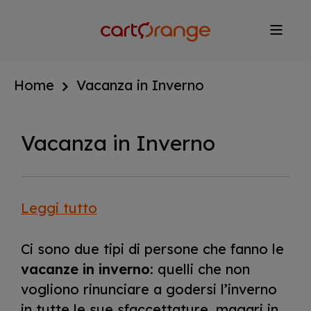
Salta
al
contenuto
principale
Home
Vacanza in Inverno
Vacanza in Inverno
Leggi tutto
Ci sono due tipi di persone che fanno le
vacanze in inverno
: quelli che non
vogliono rinunciare a godersi l’inverno
in tutte le sue sfaccettature, magari in