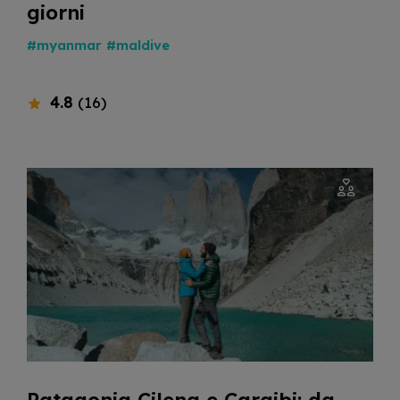
giorni
#myanmar
#maldive
4.8
(16)