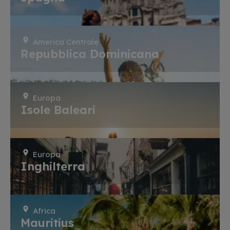
America Centrale
Repubblica Dominicana
Europa
Isole Baleari
Europa
Inghilterra
Africa
Mauritius