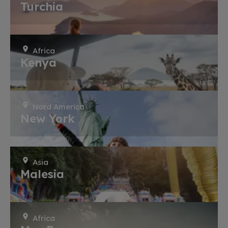
Turchia
Africa
Kenya
Nord America
New York
Asia
Malesia
Africa