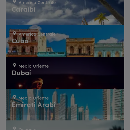
America Centrale
Caraibi
America Centrale
Cuba
Medio Oriente
Dubai
Medio Oriente
Emirati Arabi
Oceania