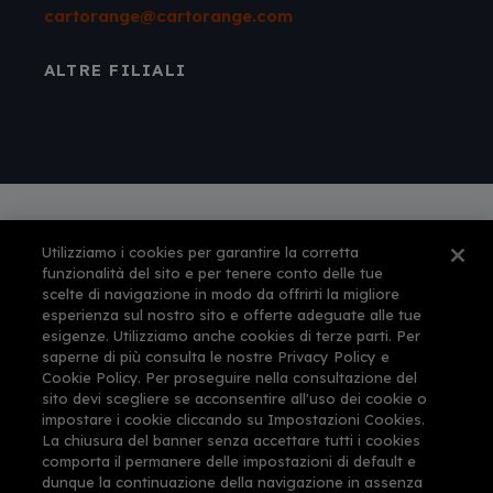
cartorange@cartorange.com
ALTRE FILIALI
Utilizziamo i cookies per garantire la corretta
Autorizzazione amministrativa n° 561 per
funzionalità del sito e per tenere conto delle tue
l'esercizio dell'attività di agenzia di viaggi e
scelte di navigazione in modo da offrirti la migliore
turismo rilasciata dalla Provincia di Firenze il 12-
esperienza sul nostro sito e offerte adeguate alle tue
feb-1999
esigenze. Utilizziamo anche cookies di terze parti. Per
This site is protected by reCAPTCHA and the
saperne di più consulta le nostre Privacy Policy e
Google
Privacy Policy
and
Terms of Service
Cookie Policy. Per proseguire nella consultazione del
apply.
sito devi scegliere se acconsentire all'uso dei cookie o
impostare i cookie cliccando su Impostazioni Cookies.
La chiusura del banner senza accettare tutti i cookies
comporta il permanere delle impostazioni di default e
dunque la continuazione della navigazione in assenza