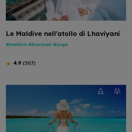
Le Maldive nell'atollo di Lhaviyani
#maldive
#lhaviyani
#yoga
4.9
(507)