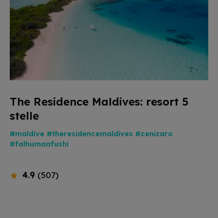
The Residence Maldives: resort 5
stelle
#maldive
#theresidencemaldives
#cenizaro
#falhumaafushi
4.9
(507)