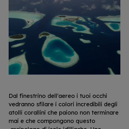
I
m
a
g
e
Dal finestrino dell'aereo i tuoi occhi
vedranno sfilare i colori incredibili degli
atolli corallini che paiono non terminare
mai e che compongono questo