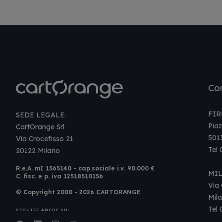
Con
FIR
SEDE LEGALE:
Piaz
CartOrange Srl
501
Via Crocefisso 21
Tel
20122 Milano
R.e.A. mI 1565140 - cap.sociale i.v. 90.000 €
MI
C. fisc. e p. iva 12518510156
Via 
© Copyright 2000 - 2026 CARTORANGE
Mil
Tel
SEGUICI ANCHE SU: