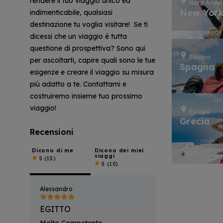
rendere il tuo viaggio unico ed
Nord Amer
New Yor
indimenticabile, qualsiasi
destinazione tu voglia visitare! Se ti
dicessi che un viaggio è tutta
questione di prospettiva? Sono qui
Europa
per ascoltarti, capire quali sono le tue
Spagna
esigenze e creare il viaggio su misura
più adatto a te. Contattami e
costruiremo insieme tuo prossimo
viaggio!
Europa
Grecia
Recensioni
Dicono di me
Dicono dei miei
viaggi
5
(15)
5
(10)
Alessandro
EGITTO