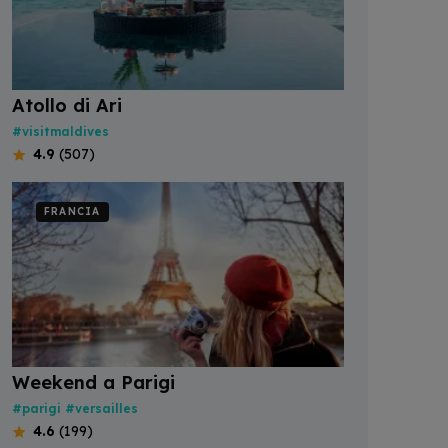
Atollo di Ari
#visitmaldives
4.9
(507)
FRANCIA
Weekend a Parigi
#parigi
#versailles
4.6
(199)