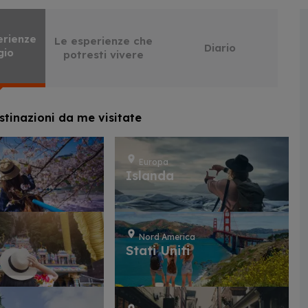
erienze
Le esperienze che
Diario
gio
potresti vivere
stinazioni da me visitate
Europa
e
Islanda
Nord America
Stati Uniti