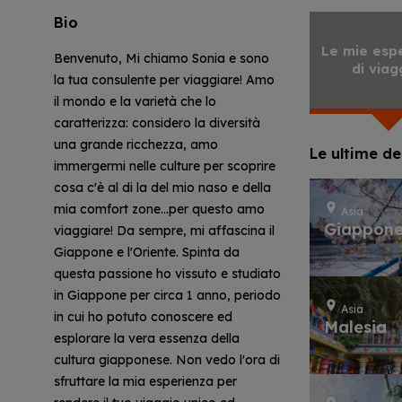
Bio
Le mie esp
Benvenuto, Mi chiamo Sonia e sono
di viag
la tua consulente per viaggiare! Amo
il mondo e la varietà che lo
caratterizza: considero la diversità
una grande ricchezza, amo
Le ultime de
immergermi nelle culture per scoprire
cosa c'è al di la del mio naso e della
mia comfort zone...per questo amo
Asia
Giappon
viaggiare! Da sempre, mi affascina il
Giappone e l'Oriente. Spinta da
questa passione ho vissuto e studiato
in Giappone per circa 1 anno, periodo
Asia
in cui ho potuto conoscere ed
Malesia
esplorare la vera essenza della
cultura giapponese. Non vedo l'ora di
sfruttare la mia esperienza per