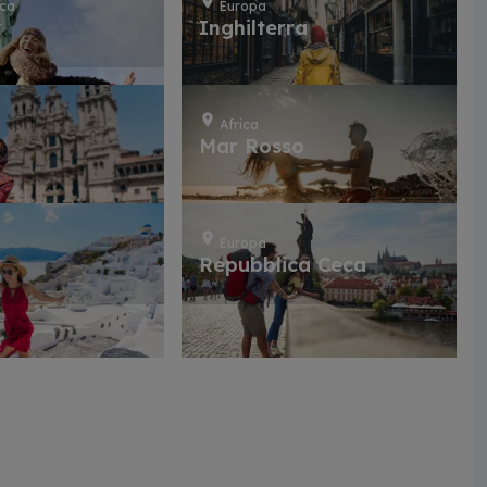
ica
Europa
k
Inghilterra
Africa
Mar Rosso
Europa
Repubblica Ceca